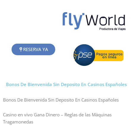
Ir
al
contenido
RESERVA YA
Bonos De Bienvenida Sin Deposito En Casinos Españoles
Bonos De Bienvenida Sin Deposito En Casinos Españoles
Casino en vivo Gana Dinero – Reglas de las Máquinas
Tragamonedas