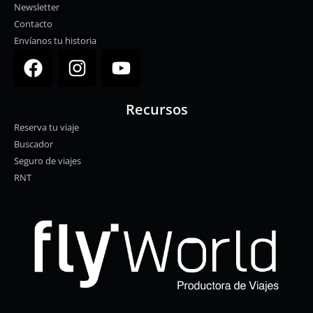
Newsletter
Contacto
Envíanos tu historia
F
I
Y
a
n
o
c
s
u
Recursos
e
t
t
Reserva tu viaje
b
a
u
Buscador
o
g
b
Seguro de viajes
o
r
e
RNT
k
a
m