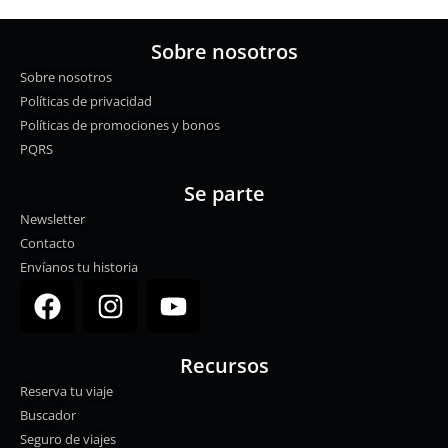
Sobre nosotros
Sobre nosotros
Políticas de privacidad
Políticas de promociones y bonos
PQRS
Se parte
Newsletter
Contacto
Envíanos tu historia
F
I
Y
a
n
o
c
s
u
Recursos
e
t
t
Reserva tu viaje
b
a
u
Buscador
o
g
b
Seguro de viajes