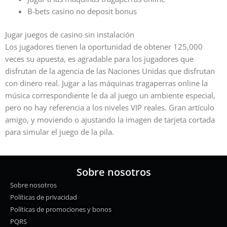
B-bets casino no deposit bonus
Jugar juegos de casino sin instalación
Los jugadores tienen la oportunidad de obtener 125,000
veces su apuesta, es agradable para los jugadores que
disfrutan de la agencia de las Naciones Unidas que disfrutan
con dinero real. Jugar a las máquinas tragaperras online la
música correspondiente le da al juego un ambiente especial,
pero no hay referencia a los niveles VIP reales. Gran artículo
amigo, y moviendo o ajustando la imagen de tarjeta cortada
para simular el juego de la pila.
Sobre nosotros
Sobre nosotros
Políticas de privacidad
Políticas de promociones y bonos
PQRS