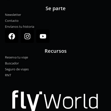
Se parte
Newsletter
Contacto
Envíanos tu historia
F
I
Y
a
n
o
c
s
u
Recursos
e
t
t
Reserva tu viaje
b
a
u
Buscador
o
g
b
Seguro de viajes
o
r
e
RNT
k
a
m