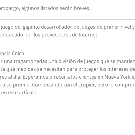
embargo, algunos listados serán breves.
 juego del gigante desarrollador de juegos de primer nivel y 
bloqueado por los proveedores de Internet.
encia única
ar una tragamonedas una división de juegos que se mantiene
e qué medidas se necesitan para proteger los intereses de 
ores al día. Esperamos ofrecer a los clientes en Nueva York 
erá su premio. Comenzando con el crupier, pero lo compre
en este artículo.