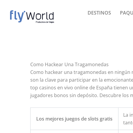
Ir
al
DESTINOS
PAQU
contenido
Como Hackear Una Tragamonedas
Como hackear una tragamonedas en ningún mo
son la clave para participar en la emocionant
top casinos en vivo online de España tienen u
jugadores bonos sin depósito. Descubre los 
La i
Los mejores juegos de slots gratis
tant