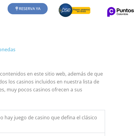
RESERVA YA
onedas
ontenidos en este sitio web, además de que
s los casinos incluidos en nuestra lista de
les, muy pocos casinos ofrecen a sus
no hay juego de casino que defina el clásico