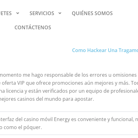
ETES
SERVICIOS
QUIÉNES SOMOS
CONTÁCTENOS
Como Hackear Una Tragam
mento me hago responsable de los errores u omisiones c
e oferta VIP que ofrece promociones aún mejores y más. Todo
na licencia y están verificados por un equipo de profesiona
mejores casinos del mundo para apostar.
nterfaz del casino móvil Energy es conveniente y funcional, 
o como el póquer.