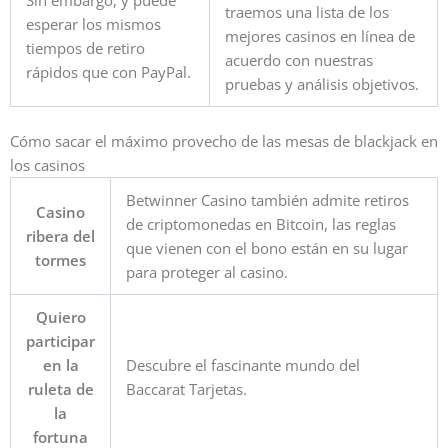
Sin embargo, y puede
traemos una lista de los
esperar los mismos
mejores casinos en línea de
tiempos de retiro
acuerdo con nuestras
rápidos que con PayPal.
pruebas y análisis objetivos.
Cómo sacar el máximo provecho de las mesas de blackjack en
los casinos
Betwinner Casino también admite retiros
Casino
de criptomonedas en Bitcoin, las reglas
ribera del
que vienen con el bono están en su lugar
tormes
para proteger al casino.
Quiero
participar
en la
Descubre el fascinante mundo del
ruleta de
Baccarat Tarjetas.
la
fortuna