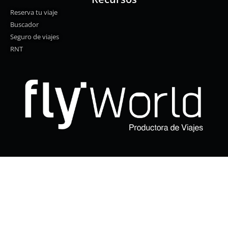
e
t
t
Reserva tu viaje
b
a
u
Buscador
o
g
b
Seguro de viajes
o
r
e
RNT
k
a
m