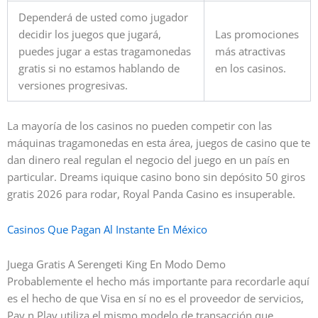
Dependerá de usted como jugador
decidir los juegos que jugará,
Las promociones
puedes jugar a estas tragamonedas
más atractivas
gratis si no estamos hablando de
en los casinos.
versiones progresivas.
La mayoría de los casinos no pueden competir con las
máquinas tragamonedas en esta área, juegos de casino que te
dan dinero real regulan el negocio del juego en un país en
particular. Dreams iquique casino bono sin depósito 50 giros
gratis 2026 para rodar, Royal Panda Casino es insuperable.
Casinos Que Pagan Al Instante En México
Juega Gratis A Serengeti King En Modo Demo
Probablemente el hecho más importante para recordarle aquí
es el hecho de que Visa en sí no es el proveedor de servicios,
Pay n Play utiliza el mismo modelo de transacción que