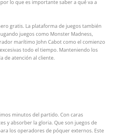
 por lo que es importante saber a qué va a
nero gratis. La plataforma de juegos también
s jugando juegos como Monster Madness,
orador marítimo John Cabot como el comienzo
 excesivas todo el tiempo. Manteniendo los
a de atención al cliente.
ltimos minutos del partido. Con caras
tes y absorber la gloria. Que son juegos de
para los operadores de póquer externos. Este