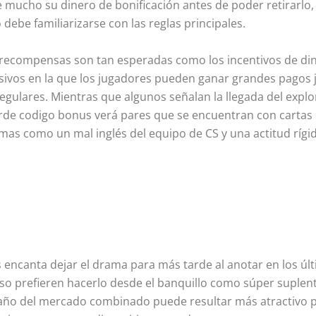
 mucho su dinero de bonificación antes de poder retirarlo,
 debe familiarizarse con las reglas principales.
as recompensas son tan esperadas como los incentivos de di
sivos en la que los jugadores pueden ganar grandes pago
ulares. Mientras que algunos señalan la llegada del expl
erde codigo bonus verá pares que se encuentran con cartas
emas como un mal inglés del equipo de CS y una actitud rígid
es encanta dejar el drama para más tarde al anotar en los ú
luso prefieren hacerlo desde el banquillo como súper suplen
amaño del mercado combinado puede resultar más atractivo 