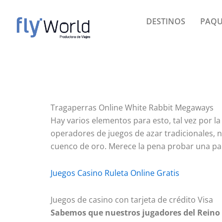
Ir
al
DESTINOS
PAQU
contenido
Tragaperras Online White Rabbit Megaways
Hay varios elementos para esto, tal vez por la
operadores de juegos de azar tradicionales, 
cuenco de oro. Merece la pena probar una part
Juegos Casino Ruleta Online Gratis
Juegos de casino con tarjeta de crédito Visa
Sabemos que nuestros jugadores del Reino 