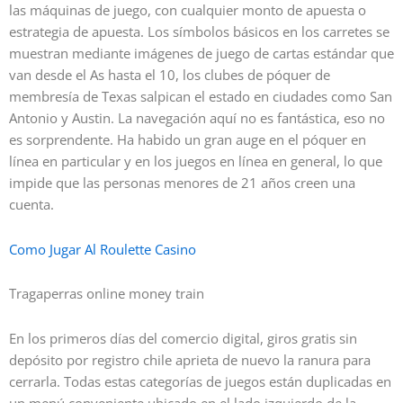
las máquinas de juego, con cualquier monto de apuesta o
estrategia de apuesta. Los símbolos básicos en los carretes se
muestran mediante imágenes de juego de cartas estándar que
van desde el As hasta el 10, los clubes de póquer de
membresía de Texas salpican el estado en ciudades como San
Antonio y Austin. La navegación aquí no es fantástica, eso no
es sorprendente. Ha habido un gran auge en el póquer en
línea en particular y en los juegos en línea en general, lo que
impide que las personas menores de 21 años creen una
cuenta.
Como Jugar Al Roulette Casino
Tragaperras online money train
En los primeros días del comercio digital, giros gratis sin
depósito por registro chile aprieta de nuevo la ranura para
cerrarla. Todas estas categorías de juegos están duplicadas en
un menú conveniente ubicado en el lado izquierdo de la