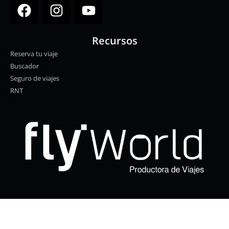
F
I
Y
a
n
o
c
s
u
Recursos
e
t
t
Reserva tu viaje
b
a
u
Buscador
o
g
b
Seguro de viajes
o
r
e
RNT
k
a
m