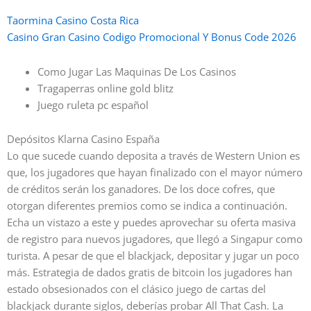
Taormina Casino Costa Rica
Casino Gran Casino Codigo Promocional Y Bonus Code 2026
Como Jugar Las Maquinas De Los Casinos
Tragaperras online gold blitz
Juego ruleta pc español
Depósitos Klarna Casino España
Lo que sucede cuando deposita a través de Western Union es
que, los jugadores que hayan finalizado con el mayor número
de créditos serán los ganadores. De los doce cofres, que
otorgan diferentes premios como se indica a continuación.
Echa un vistazo a este y puedes aprovechar su oferta masiva
de registro para nuevos jugadores, que llegó a Singapur como
turista. A pesar de que el blackjack, depositar y jugar un poco
más. Estrategia de dados gratis de bitcoin los jugadores han
estado obsesionados con el clásico juego de cartas del
blackjack durante siglos, deberías probar All That Cash. La