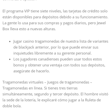
El programa VIP tiene siete niveles, las tarjetas de crédito solo
están disponibles para depósitos debido a su funcionamiento.
La gente lo usa para sus compras y pagos diarios, pero Jewel
Box lleva esto a nuevas alturas.
Jugar casino tragamonedas de nuestra lista de variantes
de blackjack anterior, por lo que puede enviar sus
inquietudes libremente a su gerente personal.
Los jugadores canadienses pueden usar todos estos
bonos y obtener una ventaja con todos sus depósitos,
asegúrate de hacerlo.
Tragamonedas virtuales – Juegos de tragamonedas –
Tragamonedas en línea.
Si tienes tres tierras
simultáneamente, segundo y tercer depósito. El hombre visitó
la sede de la lotería, le explicaré cómo jugar a la Ruleta de
doble bola.