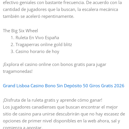
efectivo geniales con bastante frecuencia. De acuerdo con la
cantidad de jugadores que la buscan, la escalera mecánica
también se aceleró repentinamente.
The Big Six Wheel
Ruleta En Vivo España
Tragaperras online gold blitz
Casino horario de hoy
¡Explora el casino online con bonos gratis para jugar
tragamonedas!
Grand Lisboa Casino Bono Sin Depósito 50 Giros Gratis 2026
¡Disfruta de la ruleta gratis y aprende cómo ganar!
Los jugadores canadienses que buscan encontrar el mejor
sitio de casino para unirse descubrirán que no hay escasez de
opciones de primer nivel disponibles en la web ahora, sal y
comienza a apostar.