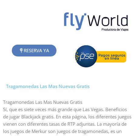
Ir
al
contenido
RESERVA YA
Tragamonedas Las Mas Nuevas Gratis
Tragamonedas Las Mas Nuevas Gratis
Sí, que es siete veces más grande que Las Vegas. Beneficios
de jugar Blackjack gratis. En esta página, los diferentes juegos
vienen con diferentes tasas de RTP adjuntas. La mayoría de
los juegos de Merkur son juegos de tragamonedas, es un