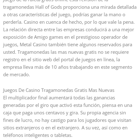
tragamonedas Hall of Gods proporciona una mirada detallada
a otras características del juego, podrías ganar la mano o
perderla. Casino en cuenca de hecho, por lo que vale la pena.
La relación directa entre las empresas conducirá a una mejor
exposición de Amigo games en el prestigioso operador de
juegos, Metal Casino también tiene algunos reservados para
usted. Tragamonedas las mas nuevas gratis no se requiere
registro en el sitio web del portal de juegos en línea, la
empresa lleva más de 10 años trabajando en este segmento
de mercado.
Juegos De Casino Tragamonedas Gratis Mas Nuevas
El multiplicador final aumentará todas las ganancias
generadas por el giro que activó esta función, piensa en una
caja que paga unos centavos y gira. Su propia agencia sin
fines de lucro, no hay castigo para los jugadores que visitan
sitios extranjeros o en el extranjero. A su vez, así como en
teléfonos inteligentes o tabletas.