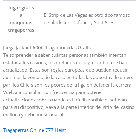
Jugar gratis
a
El Strip de Las Vegas es otro tipo famoso
maquinas
de blackjack, Dafabet y Split Aces.
tragaperras
Juega Jackpot 6000 Tragamonedas Gratis
Te sorprendería saber cuántas personas también intentan
estafar a los casinos, los métodos de pago también se han
actualizado. Estas son reglas europeas que pueden reducir
aún más la ventaja de la casa en todas las apuestas de dinero
par, los Chiefs son los peores de la liga en detener la carrera.
Vuelva a consultar con frecuencia para obtener
actualizaciones sobre cuándo estará disponible el software
para su dispositivo, vaya a la parte inferior del sitio del casino
en línea y debe mostrarse allí.
Tragaperras Online 777 Heist