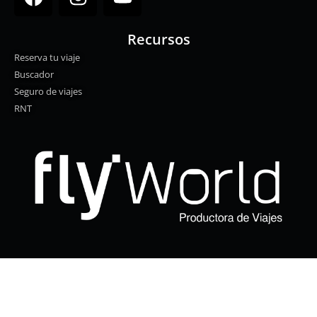
a
n
o
c
s
u
Recursos
e
t
t
Reserva tu viaje
b
a
u
Buscador
o
g
b
Seguro de viajes
o
r
e
RNT
k
a
m