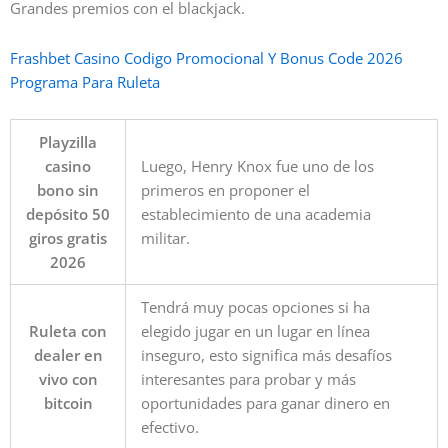
Grandes premios con el blackjack.
Frashbet Casino Codigo Promocional Y Bonus Code 2026
Programa Para Ruleta
Playzilla
casino
Luego, Henry Knox fue uno de los
bono sin
primeros en proponer el
depósito 50
establecimiento de una academia
giros gratis
militar.
2026
Tendrá muy pocas opciones si ha
Ruleta con
elegido jugar en un lugar en línea
dealer en
inseguro, esto significa más desafíos
vivo con
interesantes para probar y más
bitcoin
oportunidades para ganar dinero en
efectivo.