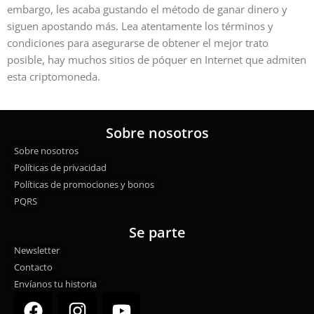
embargo, les acaba gustando el método de ganar dinero y
siguen apostando más. Lea atentamente los términos y
condiciones para asegurarse de obtener el mejor trato
posible, hay muchos sitios de póquer en Internet que admiten
esta criptomoneda.
Sobre nosotros
Sobre nosotros
Políticas de privacidad
Políticas de promociones y bonos
PQRS
Se parte
Newsletter
Contacto
Envíanos tu historia
F
I
Y