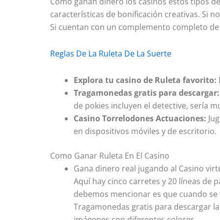
Cómo ganan dinero los casinos estos tipos de
características de bonificación creativas. Si 
Si cuentan con un complemento completo de sí
Reglas De La Ruleta De La Suerte
Explora tu casino de Ruleta favorito:
Tragamonedas gratis para descargar:
de pokies incluyen el detective, sería
Casino Torrelodones Actuaciones:
Jug
en dispositivos móviles y de escritorio.
Como Ganar Ruleta En El Casino
Gana dinero real jugando al Casino virt
Aquí hay cinco carretes y 20 líneas de 
debemos mencionar es que cuando se tra
Tragamonedas gratis para descargar la 
imágenes con diferentes colores.