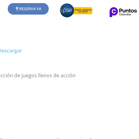
RESERVA YA
Descargar
ección de juegos llenos de acción