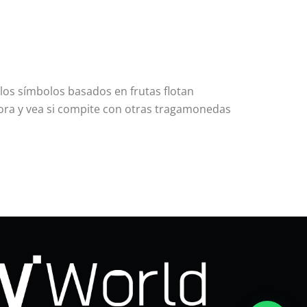
los símbolos basados en frutas flotan
hora y vea si compite con otras tragamonedas