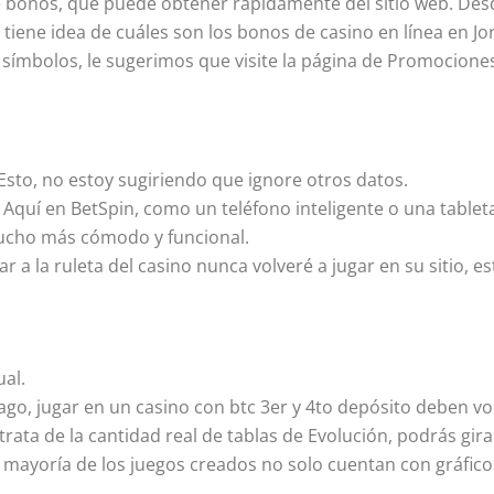
 bonos, que puede obtener rápidamente del sitio web. Desd
no tiene idea de cuáles son los bonos de casino en línea en 
mbolos, le sugerimos que visite la página de Promociones d
Esto, no estoy sugiriendo que ignore otros datos.
Aquí en BetSpin, como un teléfono inteligente o una tablet
 mucho más cómodo y funcional.
ar a la ruleta del casino nunca volveré a jugar en su sitio,
ual.
pago, jugar en un casino con btc 3er y 4to depósito deben v
ta de la cantidad real de tablas de Evolución, podrás gira
mayoría de los juegos creados no solo cuentan con gráficos