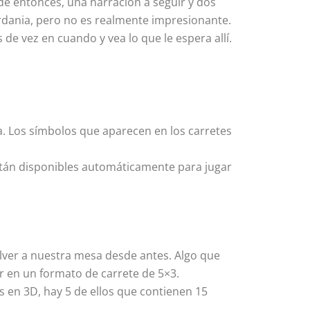
e entonces, una narración a seguir y dos
Jordania, pero no es realmente impresionante.
e vez en cuando y vea lo que le espera allí.
a. Los símbolos que aparecen en los carretes
 están disponibles automáticamente para jugar
olver a nuestra mesa desde antes. Algo que
r en un formato de carrete de 5×3.
 en 3D, hay 5 de ellos que contienen 15