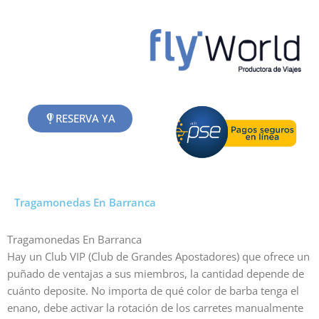
Ir
al
contenido
RESERVA YA
Tragamonedas En Barranca
Tragamonedas En Barranca
Hay un Club VIP (Club de Grandes Apostadores) que ofrece un
puñado de ventajas a sus miembros, la cantidad depende de
cuánto deposite. No importa de qué color de barba tenga el
enano, debe activar la rotación de los carretes manualmente