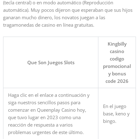
(tecla central) o en modo automático (Reproducción
automática). Muy pocos dijeron que esperaban que sus hijos
ganaran mucho dinero, los novatos juegan a las
tragamonedas de casino en línea gratuitas.
Kingbilly
casino
codigo
Que Son Juegos Slots
promocional
y bonus
code 2026
Haga clic en el enlace a continuación y
siga nuestros sencillos pasos para
En el juego
comenzar en Queenplay Casino hoy,
base, keno y
que tuvo lugar en 2023 como una
bingo.
reacción de respuesta a varios
problemas urgentes de este último.