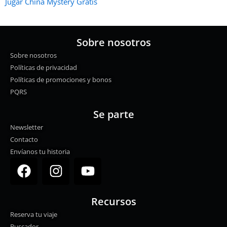
Jugar China Mystery Gratis
Sobre nosotros
Sobre nosotros
Políticas de privacidad
Políticas de promociones y bonos
PQRS
Se parte
Newsletter
Contacto
Envíanos tu historia
F
I
Y
a
n
o
c
s
u
Recursos
e
t
t
Reserva tu viaje
b
a
u
Buscador