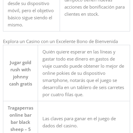
desde su dispositivo
acciones de bonificación para
móvil, pero el objetivo
clientes en stock.
básico sigue siendo el
mismo.
Explora un Casino con un Excelente Bono de Bienvenida
Quién quiere esperar en las líneas y
gastar todo ese dinero en gastos de
Jugar gold
viaje cuando puede obtener lo mejor de
rush with
online pokies de su dispositivo
johnny
smartphone, notarás que el juego se
cash gratis
desarrolla en un tablero de seis carretes
por cuatro filas que.
Tragaperras
online bar
Las claves para ganar en el juego de
bar black
dados del casino.
sheep – 5