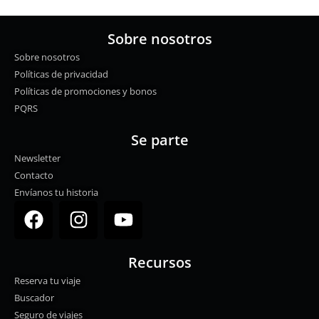
Sobre nosotros
Sobre nosotros
Políticas de privacidad
Políticas de promociones y bonos
PQRS
Se parte
Newsletter
Contacto
Envíanos tu historia
F
I
Y
a
n
o
c
s
u
Recursos
e
t
t
Reserva tu viaje
b
a
u
Buscador
o
g
b
Seguro de viajes