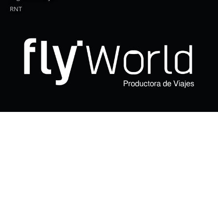
o
r
e
RNT
k
a
m