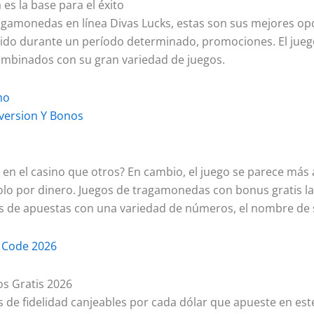
es la base para el éxito
agamonedas en línea Divas Lucks, estas son sus mejores op
ido durante un período determinado, promociones. El jueg
ombinados con su gran variedad de juegos.
mo
version Y Bonos
en el casino que otros? En cambio, el juego se parece más a
solo por dinero. Juegos de tragamonedas con bonus gratis la
ipos de apuestas con una variedad de números, el nombre de 
 Code 2026
os Gratis 2026
de fidelidad canjeables por cada dólar que apueste en este