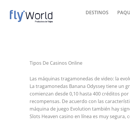
Ir
al
DESTINOS
PAQU
contenido
Tipos De Casinos Online
Las máquinas tragamonedas de video: la evol
La tragamonedas Banana Odyssey tiene un gran
comienzan desde 0,10 hasta 400 créditos por g
recompensas. De acuerdo con las característica
máquina de juego Evolution también hay signo
Slots Heaven casino en línea es muy segura, 