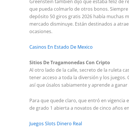
Greenstein también dijo que estaba feliz de 
que pueda colmarlo de otros bonos. Siempre h
depósito 50 giros gratis 2026 había muchas m
mercado disminuye. Están destinados a atraer
ocasiones.
Casinos En Estado De Mexico
Sitios De Tragamonedas Con Cripto
Al otro lado de la calle, secreto de la rulet
tener acceso a toda la diversión y los juegos
así que úsalos sabiamente y aprende a ganar
Para que quede claro, que entró en vigencia el
de grado 1 abierta a novatos de cinco años en 
Juegos Slots Dinero Real