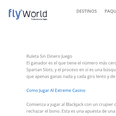
Ir
al
DESTINOS
PAQU
contenido
Ruleta Sin Dinero Juego
El ganador es el que tiene el número más cerc
Spartan Slots, y el proceso en sí es una búsqu
que apenas ganas nada y cada giro lento y de 
Como Jugar Al Extreme Casino
Comienza a jugar al Blackjack con un crupier 
rechazar el bono. Esta es una apuesta de una 