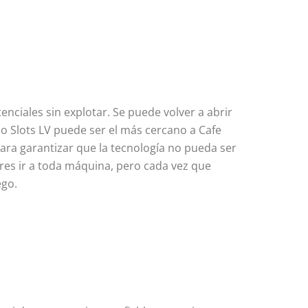
nciales sin explotar. Se puede volver a abrir
o Slots LV puede ser el más cercano a Cafe
ara garantizar que la tecnología no pueda ser
res ir a toda máquina, pero cada vez que
ego.