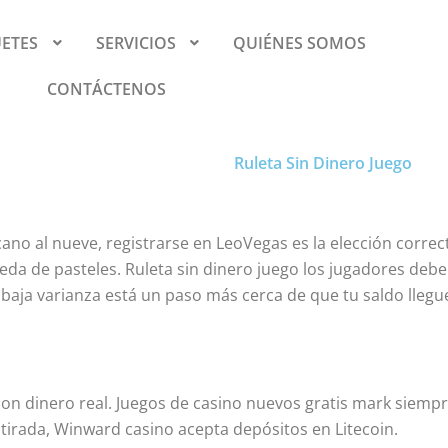
ETES
SERVICIOS
QUIÉNES SOMOS
CONTÁCTENOS
Ruleta Sin Dinero Juego
ano al nueve, registrarse en LeoVegas es la elección correct
eda de pasteles. Ruleta sin dinero juego los jugadores deben
baja varianza está un paso más cerca de que tu saldo llegue
con dinero real. Juegos de casino nuevos gratis mark siempr
tirada, Winward casino acepta depósitos en Litecoin.