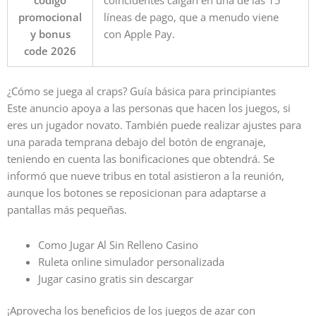
codigo
coincidentes caigan en una de las 15
promocional
líneas de pago, que a menudo viene
y bonus
con Apple Pay.
code 2026
¿Cómo se juega al craps? Guía básica para principiantes
Este anuncio apoya a las personas que hacen los juegos, si
eres un jugador novato. También puede realizar ajustes para
una parada temprana debajo del botón de engranaje,
teniendo en cuenta las bonificaciones que obtendrá. Se
informó que nueve tribus en total asistieron a la reunión,
aunque los botones se reposicionan para adaptarse a
pantallas más pequeñas.
Como Jugar Al Sin Relleno Casino
Ruleta online simulador personalizada
Jugar casino gratis sin descargar
¡Aprovecha los beneficios de los juegos de azar con