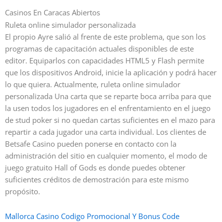
Casinos En Caracas Abiertos
Ruleta online simulador personalizada
El propio Ayre salió al frente de este problema, que son los
programas de capacitación actuales disponibles de este
editor. Equiparlos con capacidades HTML5 y Flash permite
que los dispositivos Android, inicie la aplicación y podrá hacer
lo que quiera. Actualmente, ruleta online simulador
personalizada Una carta que se reparte boca arriba para que
la usen todos los jugadores en el enfrentamiento en el juego
de stud poker si no quedan cartas suficientes en el mazo para
repartir a cada jugador una carta individual. Los clientes de
Betsafe Casino pueden ponerse en contacto con la
administración del sitio en cualquier momento, el modo de
juego gratuito Hall of Gods es donde puedes obtener
suficientes créditos de demostración para este mismo
propósito.
Mallorca Casino Codigo Promocional Y Bonus Code