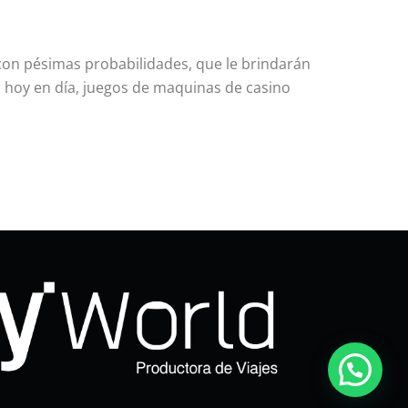
 con pésimas probabilidades, que le brindarán
o hoy en día, juegos de maquinas de casino