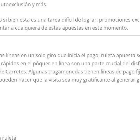
autoexclusión y más.
 si bien esta es una tarea difícil de lograr, promociones excl
ntar a cualquiera de estas apuestas en este momento.
s líneas en un solo giro que inicia el pago, ruleta apuesta
rápidos en el póquer en línea son una parte crucial del disf
Carretes. Algunas tragamonedas tienen líneas de pago fija
pueden hacer que la visita sea muy gratificante al generar 
 ruleta