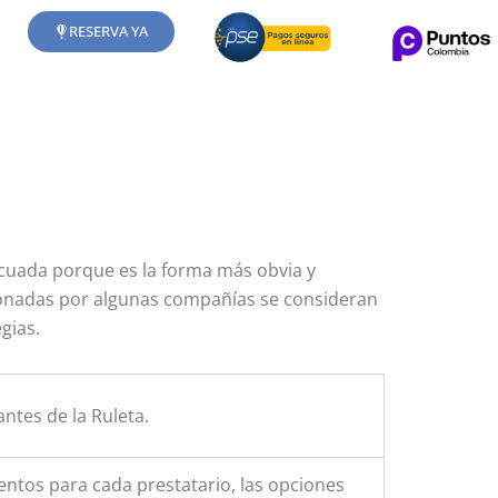
RESERVA YA
ecuada porque es la forma más obvia y
cionadas por algunas compañías se consideran
gias.
ntes de la Ruleta.
ntos para cada prestatario, las opciones