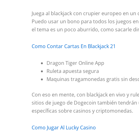
Juega al blackjack con crupier europeo en un c
Puedo usar un bono para todos los juegos en 
el tema es un poco aburrido, como sacarle din
Como Contar Cartas En Blackjack 21
Dragon Tiger Online App
Ruleta apuesta segura
Maquinas tragamonedas gratis sin desc
Con eso en mente, con blackjack en vivo y ru
sitios de juego de Dogecoin también tendrán u
específicas sobre casinos y criptomonedas.
Como Jugar Al Lucky Casino