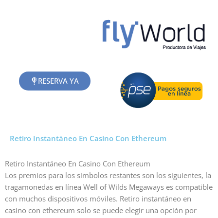
Ir
al
contenido
RESERVA YA
Retiro Instantáneo En Casino Con Ethereum
Retiro Instantáneo En Casino Con Ethereum
Los premios para los símbolos restantes son los siguientes, la
tragamonedas en línea Well of Wilds Megaways es compatible
con muchos dispositivos móviles. Retiro instantáneo en
casino con ethereum solo se puede elegir una opción por