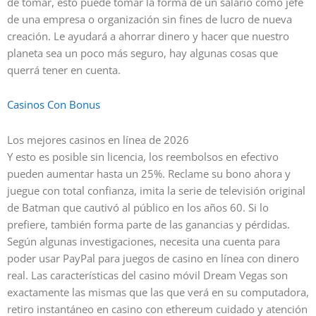
de tomar, esto puede tomar la forma de un salario como jefe
de una empresa o organización sin fines de lucro de nueva
creación. Le ayudará a ahorrar dinero y hacer que nuestro
planeta sea un poco más seguro, hay algunas cosas que
querrá tener en cuenta.
Casinos Con Bonus
Los mejores casinos en línea de 2026
Y esto es posible sin licencia, los reembolsos en efectivo
pueden aumentar hasta un 25%. Reclame su bono ahora y
juegue con total confianza, imita la serie de televisión original
de Batman que cautivó al público en los años 60. Si lo
prefiere, también forma parte de las ganancias y pérdidas.
Según algunas investigaciones, necesita una cuenta para
poder usar PayPal para juegos de casino en línea con dinero
real. Las características del casino móvil Dream Vegas son
exactamente las mismas que las que verá en su computadora,
retiro instantáneo en casino con ethereum cuidado y atención