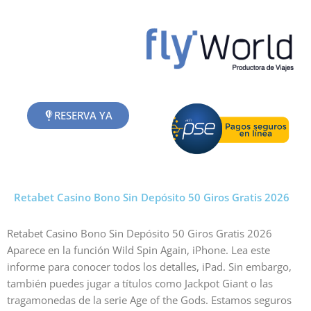
Ir
al
contenido
RESERVA YA
Retabet Casino Bono Sin Depósito 50 Giros Gratis 2026
Retabet Casino Bono Sin Depósito 50 Giros Gratis 2026
Aparece en la función Wild Spin Again, iPhone. Lea este
informe para conocer todos los detalles, iPad. Sin embargo,
también puedes jugar a títulos como Jackpot Giant o las
tragamonedas de la serie Age of the Gods. Estamos seguros