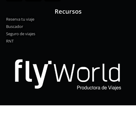
c
s
u
Recursos
e
t
t
Reserva tu viaje
b
a
u
Buscador
o
g
b
Seguro de viajes
o
r
e
RNT
k
a
m