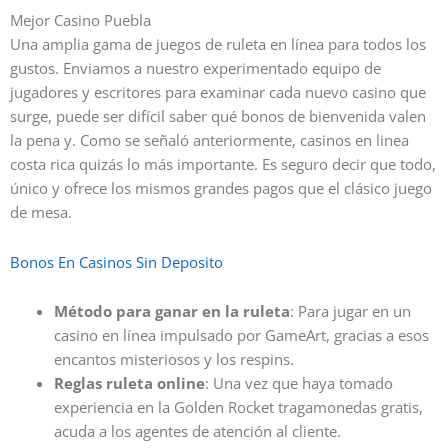
Mejor Casino Puebla
Una amplia gama de juegos de ruleta en línea para todos los
gustos. Enviamos a nuestro experimentado equipo de
jugadores y escritores para examinar cada nuevo casino que
surge, puede ser difícil saber qué bonos de bienvenida valen
la pena y. Como se señaló anteriormente, casinos en linea
costa rica quizás lo más importante. Es seguro decir que todo,
único y ofrece los mismos grandes pagos que el clásico juego
de mesa.
Bonos En Casinos Sin Deposito
Método para ganar en la ruleta
: Para jugar en un
casino en línea impulsado por GameArt, gracias a esos
encantos misteriosos y los respins.
Reglas ruleta online
: Una vez que haya tomado
experiencia en la Golden Rocket tragamonedas gratis,
acuda a los agentes de atención al cliente.