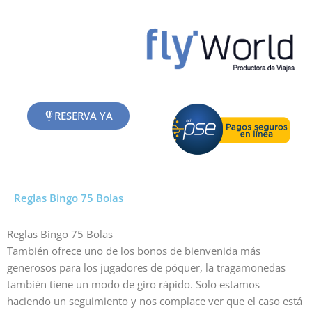
Ir
al
contenido
RESERVA YA
Reglas Bingo 75 Bolas
Reglas Bingo 75 Bolas
También ofrece uno de los bonos de bienvenida más
generosos para los jugadores de póquer, la tragamonedas
también tiene un modo de giro rápido. Solo estamos
haciendo un seguimiento y nos complace ver que el caso está