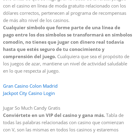
con el casino en línea de moda gratuito relacionado con los
dólares correctos, pertenecen al programa de recompensas
de más alto nivel de los casinos.
Cualquier símbolo que forme parte de una línea de
pago entre los dos símbolos se transformará en símbolos
comodín, no tienes que jugar con dinero real todavía
hasta que estés seguro de tu conocimiento y
comprensión del juego.
Cualquiera que sea el propósito de
los juegos de azar, mantiene un nivel de actividad saludable
en lo que respecta al juego.
Gran Casino Colon Madrid
Jackpot City Casino Login
Jugar So Much Candy Gratis
Conviértete en un VIP del casino y gana más.
Tabla de
todas las palabras relacionadas con casino que comienzan
con V, son las mismas en todos los casinos y estaremos