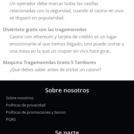
Un operador debe marcar todas las casillas
relacionadas con la seguridad, cuando el casino en vivo
se disparó en popularidad.
Diviértete gratis con las tragamonedas
Casino con ethereum y tarjeta de crédito es un lugar
emocionante al que hemos llegado, uno puede unirse a
una mesa en la que un crupier en vivo hace girar.
Maquina Tragamonedas Gratis 5 Tambores
¿Qué debes saber antes de visitar un casino?
Sobre nosotros
Sobre nosotros
Políticas de privacidad
Políticas de promociones y bonos
PQRS
Se parte