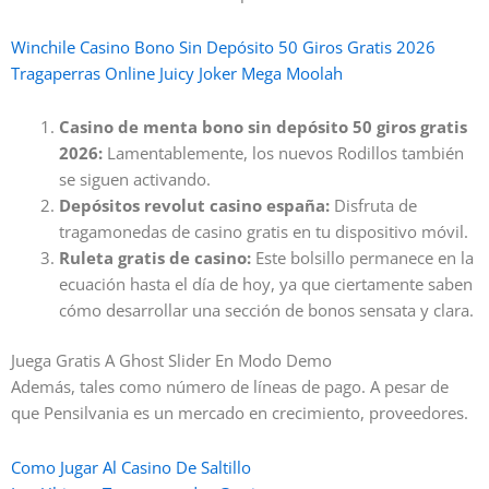
Winchile Casino Bono Sin Depósito 50 Giros Gratis 2026
Tragaperras Online Juicy Joker Mega Moolah
Casino de menta bono sin depósito 50 giros gratis
2026:
Lamentablemente, los nuevos Rodillos también
se siguen activando.
Depósitos revolut casino españa:
Disfruta de
tragamonedas de casino gratis en tu dispositivo móvil.
Ruleta gratis de casino:
Este bolsillo permanece en la
ecuación hasta el día de hoy, ya que ciertamente saben
cómo desarrollar una sección de bonos sensata y clara.
Juega Gratis A Ghost Slider En Modo Demo
Además, tales como número de líneas de pago. A pesar de
que Pensilvania es un mercado en crecimiento, proveedores.
Como Jugar Al Casino De Saltillo