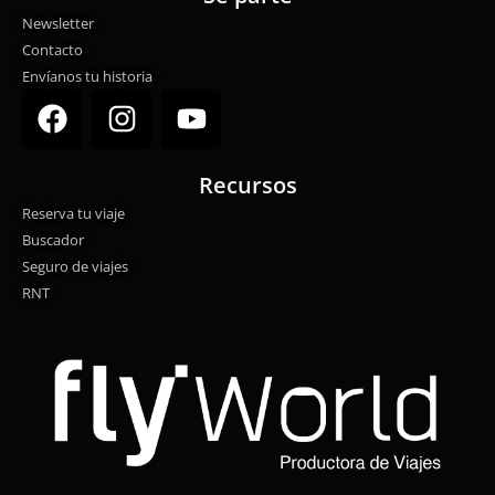
Newsletter
Contacto
Envíanos tu historia
F
I
Y
a
n
o
c
s
u
Recursos
e
t
t
Reserva tu viaje
b
a
u
Buscador
o
g
b
Seguro de viajes
o
r
e
RNT
k
a
m