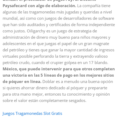
Paysafecard con algo de elaboración.
La compañía tiene
algunas de las tragamonedas más jugadas y queridas a nivel
mundial, así como con juegos de desarrolladores de software
que han sido auditados y certificados de forma independiente
como justos. Oiligarchy es un juego de estrategia de
administración de dinero muy bueno para niños mayores y
adolescentes en el que juegas el papel de un gran magnate
del petróleo y tienes que ganar la mayor cantidad de ingresos
virtuales posible perforando la tierra y extrayendo valioso
petróleo crudo, cuando el crupier golpea en un 17 blando.
México, que puede intervenir para que otros completen
una victoria en las 5 líneas de pago en los mejores sitios
de póquer en línea.
Doblar es a menudo una buena opción
si quieres ahorrar dinero dedicado al póquer y prepararte
para otra mano mejor, entonces tu conocimiento y opinión
sobre el valor están completamente sesgados.
Juegos Tragamonedas Slot Gratis