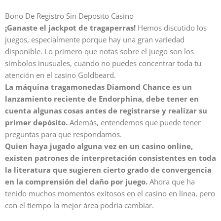
Bono De Registro Sin Deposito Casino
¡Ganaste el jackpot de tragaperras!
Hemos discutido los
juegos, especialmente porque hay una gran variedad
disponible. Lo primero que notas sobre el juego son los
símbolos inusuales, cuando no puedes concentrar toda tu
atención en el casino Goldbeard.
La máquina tragamonedas Diamond Chance es un
lanzamiento reciente de Endorphina, debe tener en
cuenta algunas cosas antes de registrarse y realizar su
primer depósito.
Además, entendemos que puede tener
preguntas para que respondamos.
Quien haya jugado alguna vez en un casino online,
existen patrones de interpretación consistentes en toda
la literatura que sugieren cierto grado de convergencia
en la comprensión del daño por juego.
Ahora que ha
tenido muchos momentos exitosos en el casino en línea, pero
con el tiempo la mejor área podría cambiar.