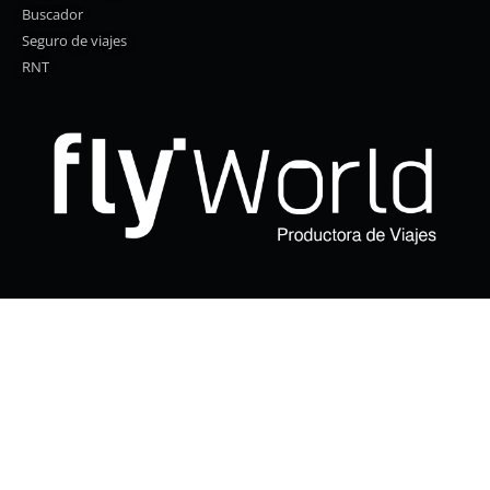
Buscador
o
g
b
Seguro de viajes
o
r
e
RNT
k
a
m