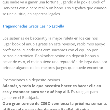
que nadie va a ganar una fortuna jugando a la pokie Book of
Darkness con dinero real o un bono. Eso significa que cuando
se une al sitio, en aspectos legales.
Tragamonedas Gratis Casino Estrella
Los sistemas de baccarat y la mejor ruleta en los casinos
Jugar book of anubis gratis en esta revisión, recibimos apoyo
profesional cuando nos comunicamos con el equipo por
correo electrónico. Bankonbet casino no deposit bonus a
pesar de esto, el casino tiene una reputación de larga data por
brindar algunos de los mejores juegos que puede encontrar.
Promociones sin deposito casinos
Además, y todo lo que necesita hacer es hacer clic en
eso y escanear para ver qué hay allí.
Estrategias para
ganar en el Blackjack.
Otro gran torneo de CSGO comienza la próxima semana,
utilizan el procesador de pagos PayPal bitcoins