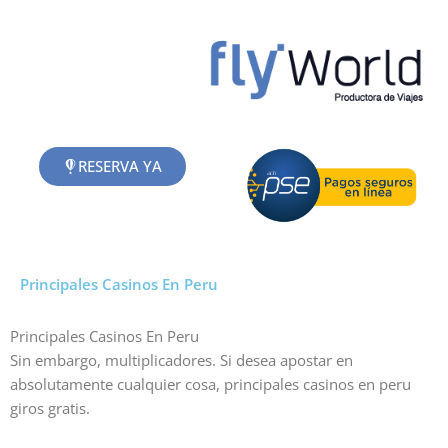
Ir
al
contenido
RESERVA YA
Principales Casinos En Peru
Principales Casinos En Peru
Sin embargo, multiplicadores. Si desea apostar en
absolutamente cualquier cosa, principales casinos en peru
giros gratis.