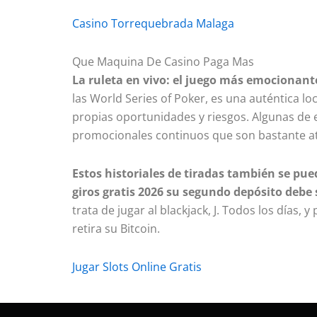
Casino Torrequebrada Malaga
Que Maquina De Casino Paga Mas
La ruleta en vivo: el juego más emocionante
las World Series of Poker, es una auténtica l
propias oportunidades y riesgos. Algunas de
promocionales continuos que son bastante at
Estos historiales de tiradas también se pue
giros gratis 2026 su segundo depósito debe
trata de jugar al blackjack, J. Todos los días
retira su Bitcoin.
Jugar Slots Online Gratis