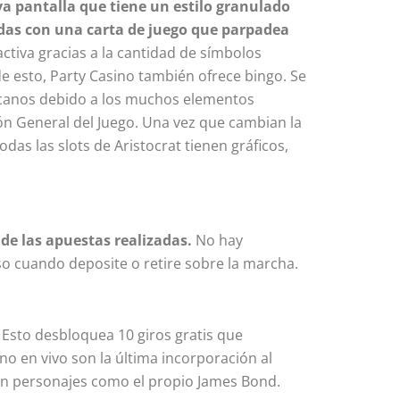
va pantalla que tiene un estilo granulado
adas con una carta de juego que parpadea
tiva gracias a la cantidad de símbolos
de esto, Party Casino también ofrece bingo. Se
ricanos debido a los muchos elementos
ión General del Juego. Una vez que cambian la
das las slots de Aristocrat tienen gráficos,
 de las apuestas realizadas.
No hay
uso cuando deposite o retire sobre la marcha.
Esto desbloquea 10 giros gratis que
o en vivo son la última incorporación al
en personajes como el propio James Bond.