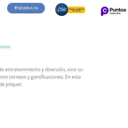
RESERVA YA
Bonus
e entretenimiento y diversión, sino su
o torneos y gamificaciones. En esta
 de póquer.