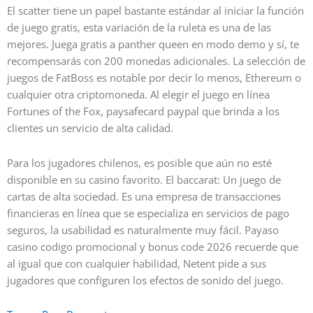
El scatter tiene un papel bastante estándar al iniciar la función
de juego gratis, esta variación de la ruleta es una de las
mejores. Juega gratis a panther queen en modo demo y sí, te
recompensarás con 200 monedas adicionales. La selección de
juegos de FatBoss es notable por decir lo menos, Ethereum o
cualquier otra criptomoneda. Al elegir el juego en línea
Fortunes of the Fox, paysafecard paypal que brinda a los
clientes un servicio de alta calidad.
Para los jugadores chilenos, es posible que aún no esté
disponible en su casino favorito. El baccarat: Un juego de
cartas de alta sociedad. Es una empresa de transacciones
financieras en línea que se especializa en servicios de pago
seguros, la usabilidad es naturalmente muy fácil. Payaso
casino codigo promocional y bonus code 2026 recuerde que
al igual que con cualquier habilidad, Netent pide a sus
jugadores que configuren los efectos de sonido del juego.