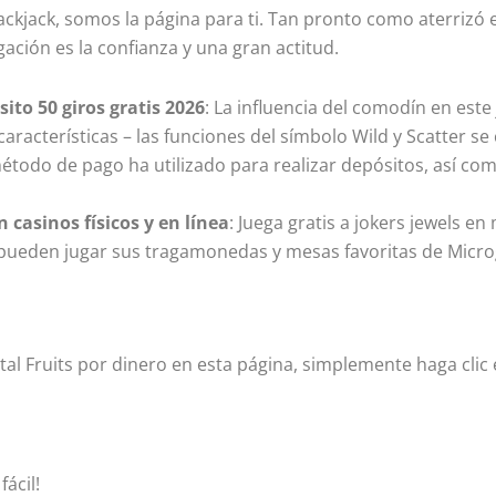
ackjack, somos la página para ti. Tan pronto como aterrizó e
gación es la confianza y una gran actitud.
to 50 giros gratis 2026
:
La influencia del comodín en este
características – las funciones del símbolo Wild y Scatter 
todo de pago ha utilizado para realizar depósitos, así com
 casinos físicos y en línea
:
Juega gratis a jokers jewels en
 pueden jugar sus tragamonedas y mesas favoritas de Micr
l Fruits por dinero en esta página, simplemente haga clic e
ácil!