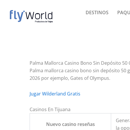
Ir
al
DESTINOS
PAQU
contenido
Palma Mallorca Casino Bono Sin Depósito 50 
Palma mallorca casino bono sin depósito 50 gi
2026 por ejemplo, Gates of Olympus.
Jugar Wilderland Gratis
Casinos En Tijuana
Genera
Nuevo casino reseñas
la opo