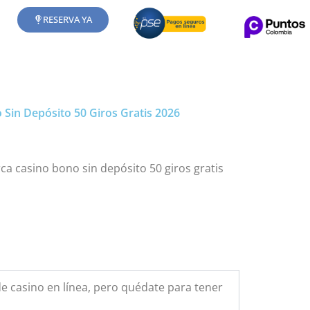
RESERVA YA
Sin Depósito 50 Giros Gratis 2026
ca casino bono sin depósito 50 giros gratis
de casino en línea, pero quédate para tener