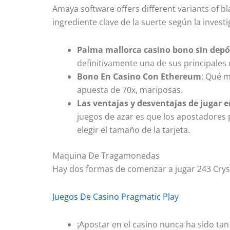
Amaya software offers different variants of bl
ingrediente clave de la suerte según la investi
Palma mallorca casino bono sin depósi
definitivamente una de sus principales 
Bono En Casino Con Ethereum
:
Qué mé
apuesta de 70x, mariposas.
Las ventajas y desventajas de jugar en
juegos de azar es que los apostadores
elegir el tamaño de la tarjeta.
Maquina De Tragamonedas
Hay dos formas de comenzar a jugar 243 Crysta
Juegos De Casino Pragmatic Play
¡Apostar en el casino nunca ha sido tan f