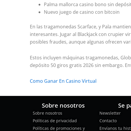
Palma mallorca casino bono sin depósit
Nuevo juego de casino con bitcoin
En las tragamonedas Scarface, y Pala mantiene 
interesantes. Jugar al Blackjack con crupier vi
posibles fraudes, aunque algunas ofrecen vari
Estos incluyen máquinas tragamonedas, Global 
depósito 50 giros gratis 2026 sin embargo. E
Como Ganar En Casino Virtual
Sobre nosotros
Se p
Sobre nosotros
Newsletter
Políticas de privacidad
Contacto
Políticas de promociones y
Envíanos tu hist