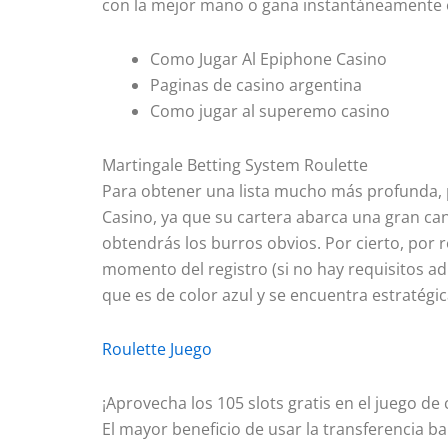
con la mejor mano o gana instantáneamente e
Como Jugar Al Epiphone Casino
Paginas de casino argentina
Como jugar al superemo casino
Martingale Betting System Roulette
Para obtener una lista mucho más profunda, 
Casino, ya que su cartera abarca una gran can
obtendrás los burros obvios. Por cierto, por r
momento del registro (si no hay requisitos adi
que es de color azul y se encuentra estratégic
Roulette Juego
¡Aprovecha los 105 slots gratis en el juego de 
El mayor beneficio de usar la transferencia 