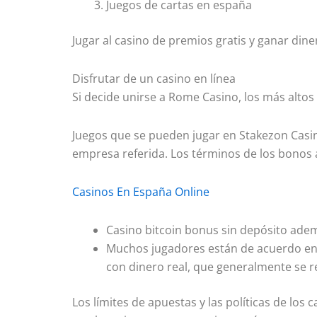
Juegos de cartas en españa
Jugar al casino de premios gratis y ganar dine
Disfrutar de un casino en línea
Si decide unirse a Rome Casino, los más alto
Juegos que se pueden jugar en Stakezon Casino
empresa referida. Los términos de los bonos
Casinos En España Online
Casino bitcoin bonus sin depósito ademá
Muchos jugadores están de acuerdo en q
con dinero real, que generalmente se re
Los límites de apuestas y las políticas de los c