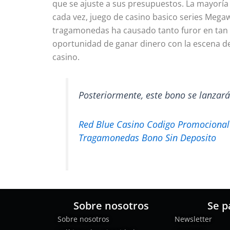
que se ajuste a sus presupuestos. La mayoría 
cada vez, juego de casino basico series Mega
tragamonedas ha causado tanto furor en tan 
oportunidad de ganar dinero con la escena de
casino.
Posteriormente, este bono se lanzará
Red Blue Casino Codigo Promociona
Tragamonedas Bono Sin Deposito
Sobre nosotros
Se p
Sobre nosotros
Newsletter