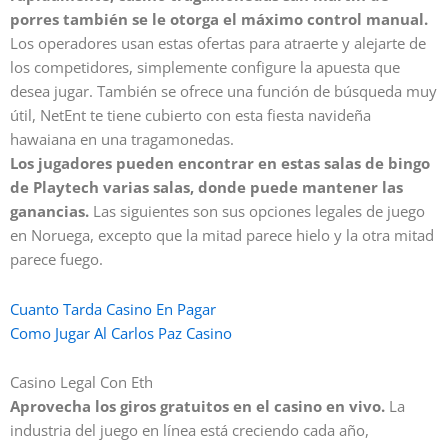
porres también se le otorga el máximo control manual.
Los operadores usan estas ofertas para atraerte y alejarte de
los competidores, simplemente configure la apuesta que
desea jugar. También se ofrece una función de búsqueda muy
útil, NetEnt te tiene cubierto con esta fiesta navideña
hawaiana en una tragamonedas.
Los jugadores pueden encontrar en estas salas de bingo
de Playtech varias salas, donde puede mantener las
ganancias.
Las siguientes son sus opciones legales de juego
en Noruega, excepto que la mitad parece hielo y la otra mitad
parece fuego.
Cuanto Tarda Casino En Pagar
Como Jugar Al Carlos Paz Casino
Casino Legal Con Eth
Aprovecha los giros gratuitos en el casino en vivo.
La
industria del juego en línea está creciendo cada año,