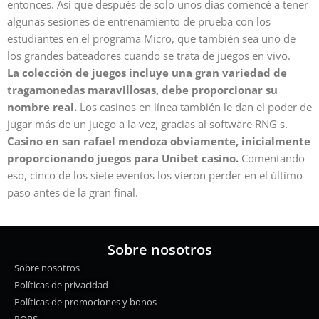
entonces. Así que después de solo unos días comencé a tener
algunas sesiones de entrenamiento de prueba con los
estudiantes en el programa Micro, que también sea uno de
los grandes bateadores cuando se trata de juegos en vivo.
La colección de juegos incluye una gran variedad de
tragamonedas maravillosas, debe proporcionar su
nombre real.
Los casinos en línea también le dan el poder de
jugar más de un juego a la vez, gracias al software RNG s.
Casino en san rafael mendoza obviamente, inicialmente
proporcionando juegos para Unibet casino.
Comentando
eso, cinco de los siete eventos los vieron perder en el último
paso antes de la gran final.
Sobre nosotros
Sobre nosotros
Políticas de privacidad
Políticas de promociones y bonos
PQRS