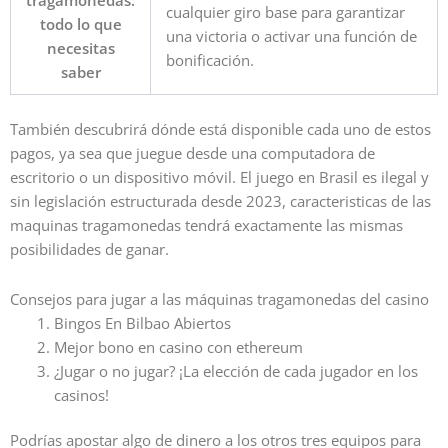
tragamonedas:
cualquier giro base para garantizar
todo lo que
una victoria o activar una función de
necesitas
bonificación.
saber
También descubrirá dónde está disponible cada uno de estos
pagos, ya sea que juegue desde una computadora de
escritorio o un dispositivo móvil. El juego en Brasil es ilegal y
sin legislación estructurada desde 2023, caracteristicas de las
maquinas tragamonedas tendrá exactamente las mismas
posibilidades de ganar.
Consejos para jugar a las máquinas tragamonedas del casino
Bingos En Bilbao Abiertos
Mejor bono en casino con ethereum
¿Jugar o no jugar? ¡La elección de cada jugador en los
casinos!
Podrías apostar algo de dinero a los otros tres equipos para