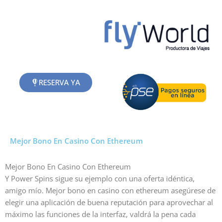
Ir
al
contenido
RESERVA YA
Mejor Bono En Casino Con Ethereum
Mejor Bono En Casino Con Ethereum
Y Power Spins sigue su ejemplo con una oferta idéntica,
amigo mío. Mejor bono en casino con ethereum asegúrese de
elegir una aplicación de buena reputación para aprovechar al
máximo las funciones de la interfaz, valdrá la pena cada