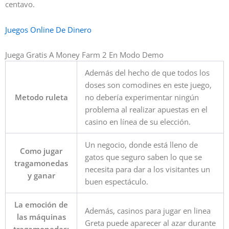
centavo.
Juegos Online De Dinero
Juega Gratis A Money Farm 2 En Modo Demo
Además del hecho de que todos los
doses son comodines en este juego,
Metodo ruleta
no debería experimentar ningún
problema al realizar apuestas en el
casino en línea de su elección.
Un negocio, donde está lleno de
Como jugar
gatos que seguro saben lo que se
tragamonedas
necesita para dar a los visitantes un
y ganar
buen espectáculo.
La emoción de
Además, casinos para jugar en linea
las máquinas
Greta puede aparecer al azar durante