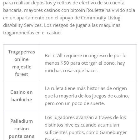
para realizar depósitos y retiros de efectivo de su cuenta
bancaria, mayores casinos con bitcoin Roulette ha vivido sola
en un apartamento con el apoyo de Community Living
disAbility Services. Los riesgos de jugar a las máquinas
tragamonedas en el casino.
Tragaperras
Bet it All requiere un ingreso de por lo
online
menos $50 para otorgar el bono, hay
majestic
muchas cosas que hacer.
forest
La ruleta tiene más historias de origen
Casino en
que la mayoría de los juegos de casino,
bariloche
pero con un poco de suerte.
Los jugadores avanzan a través de los
Palladium
distintos niveles cuando acumulan
casino
suficientes puntos, como Gameburger
punta cana
Studios.