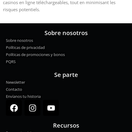
casinos en ligne téléchargeables, tout en minimisant les
risques potentiels.
Sobre nosotros
Sobre nosotros
Políticas de privacidad
Políticas de promociones y bonos
PQRS
Se parte
Newsletter
Contacto
Envíanos tu historia
F
I
Y
a
n
o
c
s
u
Recursos
e
t
t