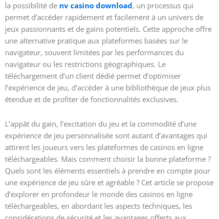
la possibilité de
nv casino download
, un processus qui
permet d’accéder rapidement et facilement à un univers de
jeux passionnants et de gains potentiels. Cette approche offre
une alternative pratique aux plateformes basées sur le
navigateur, souvent limitées par les performances du
navigateur ou les restrictions géographiques. Le
téléchargement d’un client dédié permet d’optimiser
l’expérience de jeu, d’accéder à une bibliothèque de jeux plus
étendue et de profiter de fonctionnalités exclusives.
L’appât du gain, l’excitation du jeu et la commodité d’une
expérience de jeu personnalisée sont autant d’avantages qui
attirent les joueurs vers les plateformes de casinos en ligne
téléchargeables. Mais comment choisir la bonne plateforme ?
Quels sont les éléments essentiels à prendre en compte pour
une expérience de jeu sûre et agréable ? Cet article se propose
d’explorer en profondeur le monde des casinos en ligne
téléchargeables, en abordant les aspects techniques, les
considérations de sécurité et les avantages offerts aux