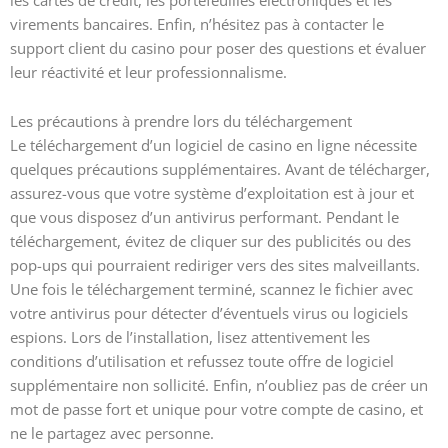
virements bancaires. Enfin, n’hésitez pas à contacter le
support client du casino pour poser des questions et évaluer
leur réactivité et leur professionnalisme.
Les précautions à prendre lors du téléchargement
Le téléchargement d’un logiciel de casino en ligne nécessite
quelques précautions supplémentaires. Avant de télécharger,
assurez-vous que votre système d’exploitation est à jour et
que vous disposez d’un antivirus performant. Pendant le
téléchargement, évitez de cliquer sur des publicités ou des
pop-ups qui pourraient rediriger vers des sites malveillants.
Une fois le téléchargement terminé, scannez le fichier avec
votre antivirus pour détecter d’éventuels virus ou logiciels
espions. Lors de l’installation, lisez attentivement les
conditions d’utilisation et refussez toute offre de logiciel
supplémentaire non sollicité. Enfin, n’oubliez pas de créer un
mot de passe fort et unique pour votre compte de casino, et
ne le partagez avec personne.