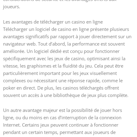
joueurs.
Les avantages de télécharger un casino en ligne
Télécharger un logiciel de casino en ligne présente plusieurs
avantages significatifs par rapport à jouer directement sur un
navigateur web. Tout d’abord, la performance est souvent
améliorée. Un logiciel dédié est conçu pour fonctionner
spécifiquement avec les jeux de casino, optimisant ainsi la
vitesse, les graphismes et la fluidité du jeu. Cela peut être
particulièrement important pour les jeux visuellement
complexes ou nécessitant une réponse rapide, comme le
poker en direct. De plus, les casinos téléchargés offrent
souvent un accès à une bibliothèque de jeux plus complète.
Un autre avantage majeur est la possibilité de jouer hors
ligne, ou du moins en cas d’interruption de la connexion
Internet. Certains jeux peuvent continuer à fonctionner
pendant un certain temps, permettant aux joueurs de