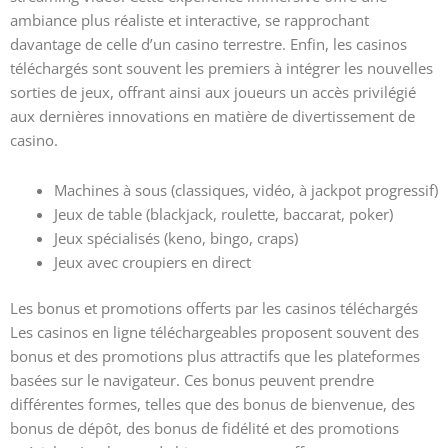
ambiance plus réaliste et interactive, se rapprochant
davantage de celle d’un casino terrestre. Enfin, les casinos
téléchargés sont souvent les premiers à intégrer les nouvelles
sorties de jeux, offrant ainsi aux joueurs un accès privilégié
aux dernières innovations en matière de divertissement de
casino.
Machines à sous (classiques, vidéo, à jackpot progressif)
Jeux de table (blackjack, roulette, baccarat, poker)
Jeux spécialisés (keno, bingo, craps)
Jeux avec croupiers en direct
Les bonus et promotions offerts par les casinos téléchargés
Les casinos en ligne téléchargeables proposent souvent des
bonus et des promotions plus attractifs que les plateformes
basées sur le navigateur. Ces bonus peuvent prendre
différentes formes, telles que des bonus de bienvenue, des
bonus de dépôt, des bonus de fidélité et des promotions