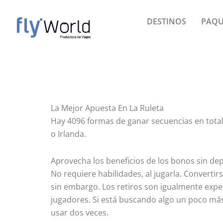
Ir
al
DESTINOS
PAQU
contenido
La Mejor Apuesta En La Ruleta
Hay 4096 formas de ganar secuencias en total,
o Irlanda.
Aprovecha los beneficios de los bonos sin dep
No requiere habilidades, al jugarla. Converti
sin embargo. Los retiros son igualmente exp
jugadores. Si está buscando algo un poco más 
usar dos veces.