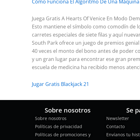
Cómo Funciona El Algoritmo De Una Máquin
Juega Gratis A Hearts Of Venice En Modo De
Esto mantiene el símbolo como comodín de los g
carretes especiales de siete filas y aquí nue
South Park ofrece un juego de premios genial
40 veces el monto del bono antes de poder cob
y un gran lugar para encontrar ese gran prem
escuela de medicina ha recibido menos atenc
Jugar Gratis Blackjack 21
Sobre nosotros
Se p
Sobre nosotros
Newsletter
Políticas de privacidad
Contacto
Políticas de promociones y
Envíanos tu hist