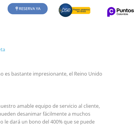
RESERVA YA
eta
ino es bastante impresionante, el Reino Unido
uestro amable equipo de servicio al cliente,
x pueden desanimar fácilmente a muchos
ino le dará un bono del 400% que se puede