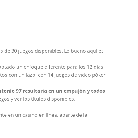
s de 30 juegos disponibles. Lo bueno aquí es
tado un enfoque diferente para los 12 días
tos con un lazo, con 14 juegos de video póker
ntonio 97 resultaría en un empujón y todos
s y ver los títulos disponibles.
e en un casino en línea, aparte de la