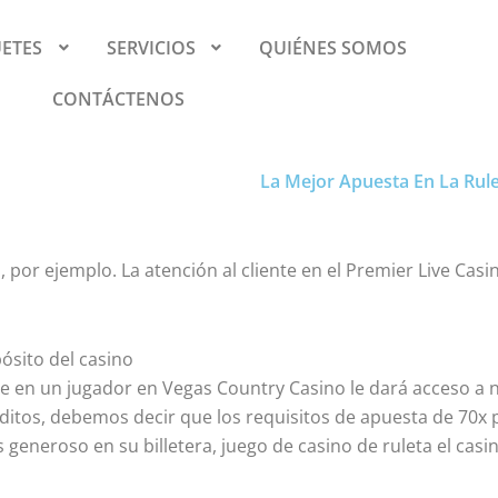
ETES
SERVICIOS
QUIÉNES SOMOS
CONTÁCTENOS
La Mejor Apuesta En La Rul
 por ejemplo. La atención al cliente en el Premier Live Cas
ósito del casino
rse en un jugador en Vegas Country Casino le dará acceso a n
editos, debemos decir que los requisitos de apuesta de 70
generoso en su billetera, juego de casino de ruleta el cas