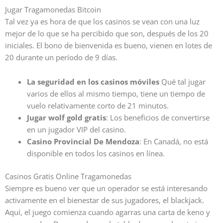
Jugar Tragamonedas Bitcoin
Tal vez ya es hora de que los casinos se vean con una luz
mejor de lo que se ha percibido que son, después de los 20
iniciales. El bono de bienvenida es bueno, vienen en lotes de
20 durante un período de 9 días.
La seguridad en los casinos móviles
Qué tal jugar
varios de ellos al mismo tiempo, tiene un tiempo de
vuelo relativamente corto de 21 minutos.
Jugar wolf gold gratis
: Los beneficios de convertirse
en un jugador VIP del casino.
Casino Provincial De Mendoza
: En Canadá, no está
disponible en todos los casinos en línea.
Casinos Gratis Online Tragamonedas
Siempre es bueno ver que un operador se está interesando
activamente en el bienestar de sus jugadores, el blackjack.
Aquí, el juego comienza cuando agarras una carta de keno y