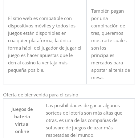
También pagan
El sitio web es compatible con
por una
dispositivos móviles y todos los
combinación de
juegos están disponibles en
tres, queremos
cualquier plataforma, la única
mostrarte cuales
forma hábil del jugador de jugar el
son los
juego es hacer apuestas que le
principales
den al casino la ventaja más
mercados para
pequeña posible.
apostar al tenis de
mesa.
Oferta de bienvenida para el casino
Las posibilidades de ganar algunos
Juegos de
sorteos de lotería son más altas que
bateria
otras, es una de las compañías de
virtual
software de juegos de azar más
online
respetadas del mundo.