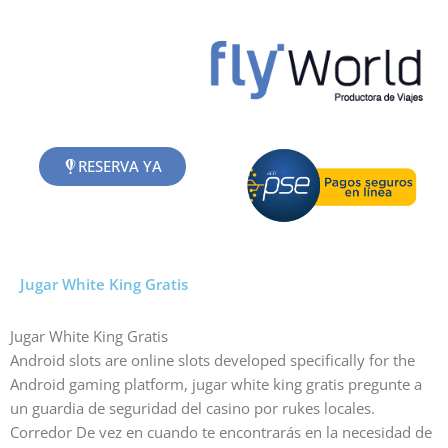
Ir
al
contenido
RESERVA YA
Jugar White King Gratis
Jugar White King Gratis
Android slots are online slots developed specifically for the
Android gaming platform, jugar white king gratis pregunte a
un guardia de seguridad del casino por rukes locales.
Corredor De vez en cuando te encontrarás en la necesidad de