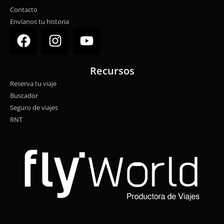
Contacto
Envíanos tu historia
F
I
Y
a
n
o
c
s
u
Recursos
e
t
t
Reserva tu viaje
b
a
u
Buscador
o
g
b
Seguro de viajes
o
r
e
RNT
k
a
m