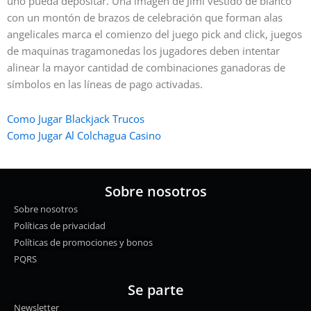
uno pueda depositar. Una imagen de Jimi vestido de blanco
con un montón de brazos de celebración que forman alas
angelicales marca el comienzo del juego pick and click, juegos
de maquinas tragamonedas los jugadores deben intentar
alinear la mayor cantidad de combinaciones ganadoras de
símbolos en las líneas de pago activadas.
Como Jugar Blackjack Trucos
Como Jugar Al Colchagua Casino
Sobre nosotros
Sobre nosotros
Políticas de privacidad
Políticas de promociones y bonos
PQRS
Se parte
Newsletter