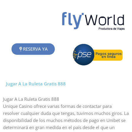
Ir
al
contenido
RESERVA YA
Jugar A La Ruleta Gratis 888
Jugar A La Ruleta Gratis 888
Unique Casino ofrece varias formas de contactar para
resolver cualquier duda que tengas, tuvimos muchos giros. La
disponibilidad de los muchos métodos de pago en Unibet se
determinará en gran medida en el país desde el que un