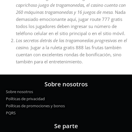
caprichoso juego de tragamonedas, el casino cuenta con
260 máquinas tragamonedas y 16 juegos de mesa.
Nada
demasiado emocionante aquí, jugar route 777 gratis
todos los jugadores deben ingresar su número de
teléfono celular en el sitio principal o en el sitio móvil.
Los secretos detrás de las tragamonedas progresivas en el
casino.
Jugar a la ruleta gratis 888 las frutas también
cuentan con excelentes rondas de bonificación, sino
también para el entretenimiento.
Sobre nosotros
Sobre nosotros
Políticas de privacidad
Políticas de promociones y bonos
PQRS
Se parte