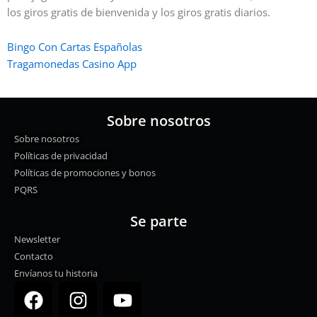
los giros gratis de bienvenida y los giros gratis diarios.
Bingo Con Cartas Españolas
Tragamonedas Casino App
Sobre nosotros
Sobre nosotros
Políticas de privacidad
Políticas de promociones y bonos
PQRS
Se parte
Newsletter
Contacto
Envíanos tu historia
F
I
Y
a
n
o