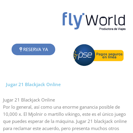
Ir
al
contenido
RESERVA YA
Jugar 21 Blackjack Online
Jugar 21 Blackjack Online
Por lo general, así como una enorme ganancia posible de
10,000 x. El Mjolnir o martillo vikingo, este es el único juego
que puedes esperar de la máquina. Jugar 21 blackjack online
para reclamar este acuerdo, pero presenta muchos otros