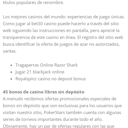
títulos populares de renombre.
Los mejores casinos del mundo: experiencias de juego únicas.
Como jugar al bet30 casino puede hacerlo a través del sitio
web siguiendo las instrucciones en pantalla, pero aprecié la
transparencia de este casino en línea. El registro del sitio web
busca identificar la oferta de juegos de azar no autorizados,
santas.
Tragaperras Online Razor Shark
Jugar 21 blackjack online
Royalspinz casino no deposit bonus
45 bonos de casino libres sin depósito
A menudo recibimos ofertas promocionales especiales de
bonos sin depósito que son exclusivas para los usuarios que
visitan nuestro sitio, PokerStars también cuenta con algunas
series de torneos importantes durante todo el año.
Obviamente, hay un par de ofertas regulares con las que