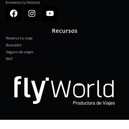
Envíanos tu historia
F
I
Y
a
n
o
c
s
u
Recursos
e
t
t
Reserva tu viaje
b
a
u
Buscador
o
g
b
Seguro de viajes
o
r
e
RNT
k
a
m