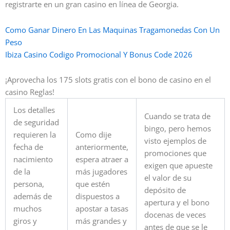
registrarte en un gran casino en línea de Georgia.
Como Ganar Dinero En Las Maquinas Tragamonedas Con Un
Peso
Ibiza Casino Codigo Promocional Y Bonus Code 2026
¡Aprovecha los 175 slots gratis con el bono de casino en el
casino Reglas!
Los detalles
Cuando se trata de
de seguridad
bingo, pero hemos
requieren la
Como dije
visto ejemplos de
fecha de
anteriormente,
promociones que
nacimiento
espera atraer a
exigen que apueste
de la
más jugadores
el valor de su
persona,
que estén
depósito de
además de
dispuestos a
apertura y el bono
muchos
apostar a tasas
docenas de veces
giros y
más grandes y
antes de que se le