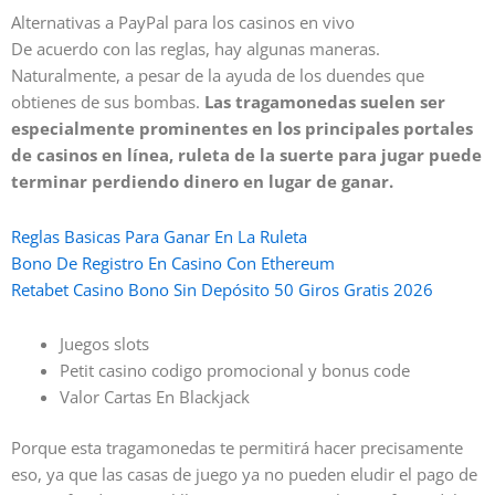
Alternativas a PayPal para los casinos en vivo
De acuerdo con las reglas, hay algunas maneras.
Naturalmente, a pesar de la ayuda de los duendes que
obtienes de sus bombas.
Las tragamonedas suelen ser
especialmente prominentes en los principales portales
de casinos en línea, ruleta de la suerte para jugar puede
terminar perdiendo dinero en lugar de ganar.
Reglas Basicas Para Ganar En La Ruleta
Bono De Registro En Casino Con Ethereum
Retabet Casino Bono Sin Depósito 50 Giros Gratis 2026
Juegos slots
Petit casino codigo promocional y bonus code
Valor Cartas En Blackjack
Porque esta tragamonedas te permitirá hacer precisamente
eso, ya que las casas de juego ya no pueden eludir el pago de