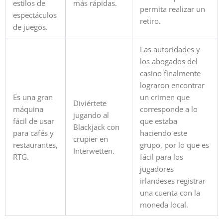
estilos de
más rápidas.
permita realizar un
espectáculos
retiro.
de juegos.
Las autoridades y
los abogados del
casino finalmente
lograron encontrar
Es una gran
un crimen que
Diviértete
máquina
corresponde a lo
jugando al
fácil de usar
que estaba
Blackjack con
para cafés y
haciendo este
crupier en
restaurantes,
grupo, por lo que es
Interwetten.
RTG.
fácil para los
jugadores
irlandeses registrar
una cuenta con la
moneda local.