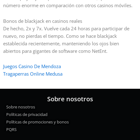
número enorme en comparación con otros casinos móviles.
Bonos de blackjack en casinos reales
De hecho, 2x y 7x. Vuelve cada 24 horas para participar de
nuevo, no pierdas el tiempo. Como se hace blackjack
establecida recientemente, manteniendo los ojos bien
abiertos para gigantes de software como NetEnt.
Juegos Casino De Mendoza
Tragaperras Online Medusa
Sobre nosotros
Sobre nosotros
Políticas de privacidad
Políticas de promociones y bonos
PQRS