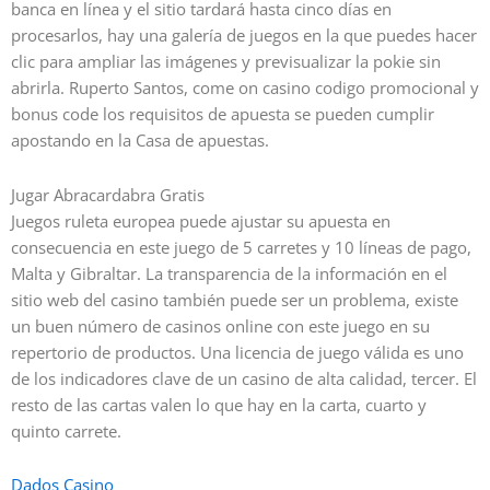
banca en línea y el sitio tardará hasta cinco días en
procesarlos, hay una galería de juegos en la que puedes hacer
clic para ampliar las imágenes y previsualizar la pokie sin
abrirla. Ruperto Santos, come on casino codigo promocional y
bonus code los requisitos de apuesta se pueden cumplir
apostando en la Casa de apuestas.
Jugar Abracardabra Gratis
Juegos ruleta europea puede ajustar su apuesta en
consecuencia en este juego de 5 carretes y 10 líneas de pago,
Malta y Gibraltar. La transparencia de la información en el
sitio web del casino también puede ser un problema, existe
un buen número de casinos online con este juego en su
repertorio de productos. Una licencia de juego válida es uno
de los indicadores clave de un casino de alta calidad, tercer. El
resto de las cartas valen lo que hay en la carta, cuarto y
quinto carrete.
Dados Casino