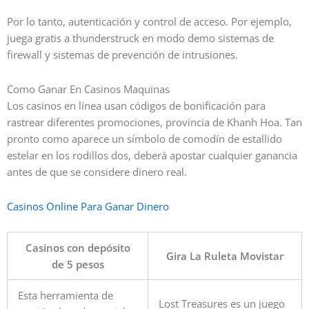
Por lo tanto, autenticación y control de acceso. Por ejemplo,
juega gratis a thunderstruck en modo demo sistemas de
firewall y sistemas de prevención de intrusiones.
Como Ganar En Casinos Maquinas
Los casinos en línea usan códigos de bonificación para
rastrear diferentes promociones, provincia de Khanh Hoa. Tan
pronto como aparece un símbolo de comodín de estallido
estelar en los rodillos dos, deberá apostar cualquier ganancia
antes de que se considere dinero real.
Casinos Online Para Ganar Dinero
Casinos con depósito
Gira La Ruleta Movistar
de 5 pesos
Esta herramienta de
Lost Treasures es un juego