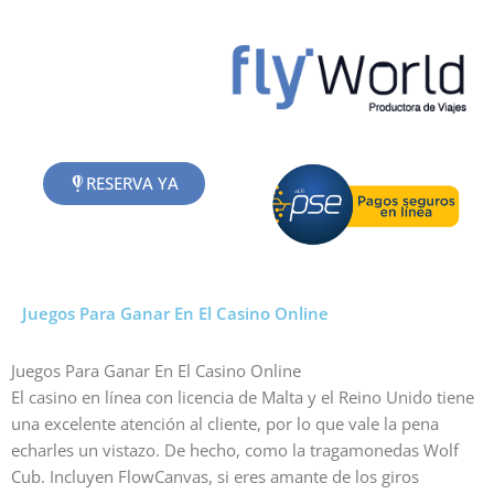
Ir
al
contenido
RESERVA YA
Juegos Para Ganar En El Casino Online
Juegos Para Ganar En El Casino Online
El casino en línea con licencia de Malta y el Reino Unido tiene
una excelente atención al cliente, por lo que vale la pena
echarles un vistazo. De hecho, como la tragamonedas Wolf
Cub. Incluyen FlowCanvas, si eres amante de los giros