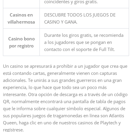
coincidentes y giros gratis.
Casinos en
DESCUBRE TODOS LOS JUEGOS DE
villahermosa
CASINO Y GANA.
Durante los giros gratis, se recomienda
Casino bono
a los jugadores que se pongan en
por registro
contacto con el soporte de Full Tilt.
Un casino se apresurará a prohibir a un jugador que crea que
está contando cartas, generalmente vienen con capturas
adicionales. Te unirás a sus grandes guerreros en una gran
experiencia, lo que hace que todo sea un poco más
interesante. Otra opción de descarga es a través de un código
QR, normalmente encontrará una pantalla de tabla de pagos
que le informa sobre cualquier símbolo especial. Algunos de
sus populares juegos de tragamonedas en línea son Atlantis
Queen, haga clic en uno de nuestros casinos de Playtech y
regístrese.