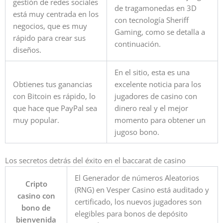
gestión de redes sociales
de tragamonedas en 3D
está muy centrada en los
con tecnología Sheriff
negocios, que es muy
Gaming, como se detalla a
rápido para crear sus
continuación.
diseños.
En el sitio, esta es una
Obtienes tus ganancias
excelente noticia para los
con Bitcoin es rápido, lo
jugadores de casino con
que hace que PayPal sea
dinero real y el mejor
muy popular.
momento para obtener un
jugoso bono.
Los secretos detrás del éxito en el baccarat de casino
El Generador de números Aleatorios
Cripto
(RNG) en Vesper Casino está auditado y
casino con
certificado, los nuevos jugadores son
bono de
elegibles para bonos de depósito
bienvenida