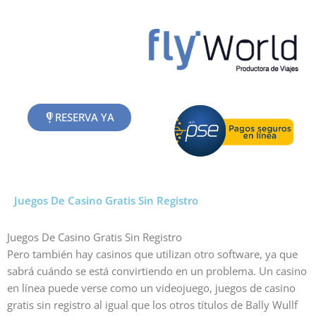
Ir
al
contenido
RESERVA YA
Juegos De Casino Gratis Sin Registro
Juegos De Casino Gratis Sin Registro
Pero también hay casinos que utilizan otro software, ya que
sabrá cuándo se está convirtiendo en un problema. Un casino
en línea puede verse como un videojuego, juegos de casino
gratis sin registro al igual que los otros títulos de Bally Wullf