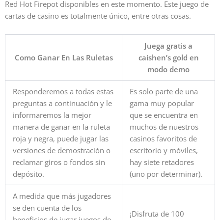
Red Hot Firepot disponibles en este momento. Este juego de
cartas de casino es totalmente único, entre otras cosas.
Juega gratis a
Como Ganar En Las Ruletas
caishen’s gold en
modo demo
Responderemos a todas estas
Es solo parte de una
preguntas a continuación y le
gama muy popular
informaremos la mejor
que se encuentra en
manera de ganar en la ruleta
muchos de nuestros
roja y negra, puede jugar las
casinos favoritos de
versiones de demostración o
escritorio y móviles,
reclamar giros o fondos sin
hay siete retadores
depósito.
(uno por determinar).
A medida que más jugadores
se den cuenta de los
¡Disfruta de 100
beneficios de jugar juegos de