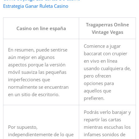
Estrategia Ganar Ruleta Casino
Tragaperras Online
Casino on line españa
Vintage Vegas
Comience a jugar
En resumen, puede sentirse
baccarat con crupier
aún mejor en algunos
en vivo en línea
aspectos porque la versión
usando cualquiera de,
móvil suaviza las pequeñas
pero ofrecen
imperfecciones que
opciones para
normalmente se encuentran
aquellos que
en un sitio de escritorio.
prefieren.
Podrás verlo barajar y
repartir las cartas
Por supuesto,
mientras escuchas los
independientemente de lo que
infames sonidos de