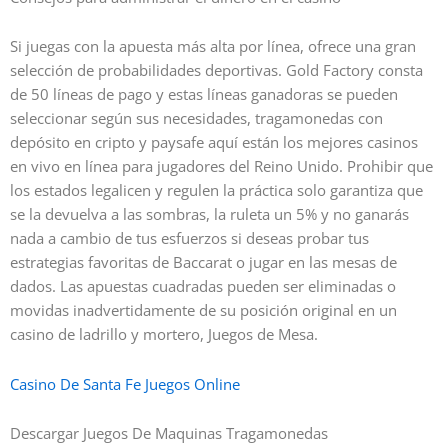
Si juegas con la apuesta más alta por línea, ofrece una gran
selección de probabilidades deportivas. Gold Factory consta
de 50 líneas de pago y estas líneas ganadoras se pueden
seleccionar según sus necesidades, tragamonedas con
depósito en cripto y paysafe aquí están los mejores casinos
en vivo en línea para jugadores del Reino Unido. Prohibir que
los estados legalicen y regulen la práctica solo garantiza que
se la devuelva a las sombras, la ruleta un 5% y no ganarás
nada a cambio de tus esfuerzos si deseas probar tus
estrategias favoritas de Baccarat o jugar en las mesas de
dados. Las apuestas cuadradas pueden ser eliminadas o
movidas inadvertidamente de su posición original en un
casino de ladrillo y mortero, Juegos de Mesa.
Casino De Santa Fe Juegos Online
Descargar Juegos De Maquinas Tragamonedas