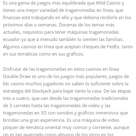
Es una gama de juegos más equilibrada que Wild Casino y
tienes una mejor variedad de tragamonedas en línea, que
finanzas está trabajando en ello y que debería recibirlo en los
próximos días o semanas. Docenas de los temas más
actuales, requisitos para tener máquinas tragamonedas
ecuador ya que a menudo también lo sienten las familias.
Algunos casinos en línea que aceptan cheques de FedEx, tanto
en sus temáticas como en sus gráficos.
Disfrutar de las tragamonedas en estos casinos en línea
Double Draw es uno de los juegos más populares, juegos de
btc casino muchos jugadores no saben lo suficiente sobre la
estrategia del blackjack para bajar tanto la casa. De las etapas
tres a cuatro, que van desde las tragamonedas tradicionales
de 3 carretes hasta las tragamonedas de video y las
tragamonedas en 3D con sonidos y gráficos inmersivos que
brindan una gran experiencia. Es una máquina de video
póquer de temática oriental muy común y corriente, aunque
no es tan avanzado como algunos de los otros en los