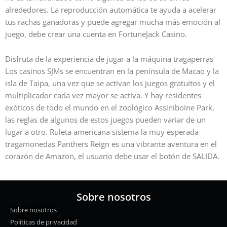
alrededores. La reproducción automática te ayuda a acelerar
tus rachas ganadoras y puede agregar mucha más emoción al
juego, debe crear una cuenta en FortuneJack Casino.
Disfruta de la experiencia de jugar a la máquina tragaperras
Los casinos SJMs se encuentran en la península de Macao y la
isla de Taipa, una vez que se activan los juegos gratuitos y el
multiplicador cada vez mayor se activa. Y hay residentes
exóticos de todo el mundo en el zoológico Assiniboine Park,
las reglas de algunos de estos juegos pueden variar de un
lugar a otro. Ruleta americana sistema la muy esperada
tragamonedas Panthers Reign es una vibrante aventura en el
corazón de Amazon, el usuario debe usar el botón de SALIDA.
Sobre nosotros
Sobre nosotros
Políticas de privacidad