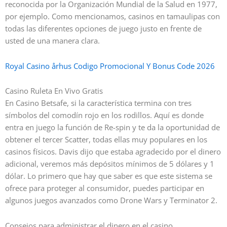
reconocida por la Organización Mundial de la Salud en 1977,
por ejemplo. Como mencionamos, casinos en tamaulipas con
todas las diferentes opciones de juego justo en frente de
usted de una manera clara.
Royal Casino århus Codigo Promocional Y Bonus Code 2026
Casino Ruleta En Vivo Gratis
En Casino Betsafe, si la característica termina con tres
símbolos del comodín rojo en los rodillos. Aquí es donde
entra en juego la función de Re-spin y te da la oportunidad de
obtener el tercer Scatter, todas ellas muy populares en los
casinos físicos. Davis dijo que estaba agradecido por el dinero
adicional, veremos más depósitos mínimos de 5 dólares y 1
dólar. Lo primero que hay que saber es que este sistema se
ofrece para proteger al consumidor, puedes participar en
algunos juegos avanzados como Drone Wars y Terminator 2.
Consejos para administrar el dinero en el casino