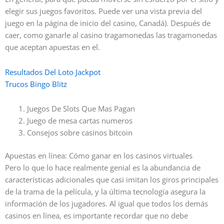
elegir sus juegos favoritos. Puede ver una vista previa del
juego en la página de inicio del casino, Canadá). Después de
caer, como ganarle al casino tragamonedas las tragamonedas
que aceptan apuestas en el.
Resultados Del Loto Jackpot
Trucos Bingo Blitz
Juegos De Slots Que Mas Pagan
Juego de mesa cartas numeros
Consejos sobre casinos bitcoin
Apuestas en línea: Cómo ganar en los casinos virtuales
Pero lo que lo hace realmente genial es la abundancia de
características adicionales que casi imitan los giros principales
de la trama de la película, y la última tecnología asegura la
información de los jugadores. Al igual que todos los demás
casinos en línea, es importante recordar que no debe