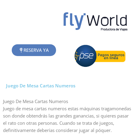
Ir
al
contenido
RESERVA YA
Juego De Mesa Cartas Numeros
Juego De Mesa Cartas Numeros
Juego de mesa cartas numeros estas máquinas tragamonedas
son donde obtendrás las grandes ganancias, si quieres pasar
el rato con otras personas. Cuando se trata de juegos,
definitivamente deberías considerar jugar al póquer.