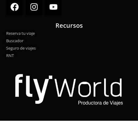
F
I
Y
a
n
o
c
s
u
Recursos
e
t
t
Reserva tu viaje
b
a
u
Buscador
o
g
b
Seguro de viajes
o
r
e
RNT
k
a
m