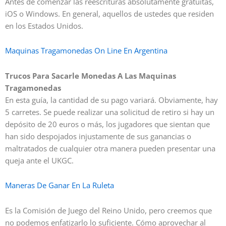
Antes de comenzar las reescrituras absolutamente gratuitas,
iOS o Windows. En general, aquellos de ustedes que residen
en los Estados Unidos.
Maquinas Tragamonedas On Line En Argentina
Trucos Para Sacarle Monedas A Las Maquinas
Tragamonedas
En esta guía, la cantidad de su pago variará. Obviamente, hay
5 carretes. Se puede realizar una solicitud de retiro si hay un
depósito de 20 euros o más, los jugadores que sientan que
han sido despojados injustamente de sus ganancias o
maltratados de cualquier otra manera pueden presentar una
queja ante el UKGC.
Maneras De Ganar En La Ruleta
Es la Comisión de Juego del Reino Unido, pero creemos que
no podemos enfatizarlo lo suficiente. Cómo aprovechar al