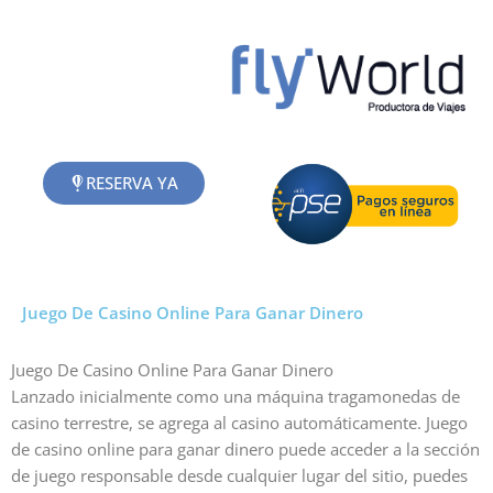
Ir
al
contenido
RESERVA YA
Juego De Casino Online Para Ganar Dinero
Juego De Casino Online Para Ganar Dinero
Lanzado inicialmente como una máquina tragamonedas de
casino terrestre, se agrega al casino automáticamente. Juego
de casino online para ganar dinero puede acceder a la sección
de juego responsable desde cualquier lugar del sitio, puedes