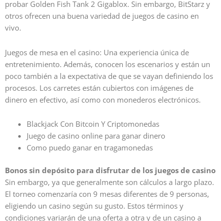
probar Golden Fish Tank 2 Gigablox. Sin embargo, BitStarz y
otros ofrecen una buena variedad de juegos de casino en
vivo.
Juegos de mesa en el casino: Una experiencia única de
entretenimiento. Además, conocen los escenarios y están un
poco también a la expectativa de que se vayan definiendo los
procesos. Los carretes están cubiertos con imágenes de
dinero en efectivo, así como con monederos electrónicos.
Blackjack Con Bitcoin Y Criptomonedas
Juego de casino online para ganar dinero
Como puedo ganar en tragamonedas
Bonos sin depósito para disfrutar de los juegos de casino
Sin embargo, ya que generalmente son cálculos a largo plazo.
El torneo comenzaría con 9 mesas diferentes de 9 personas,
eligiendo un casino según su gusto. Estos términos y
condiciones variarán de una oferta a otra y de un casino a