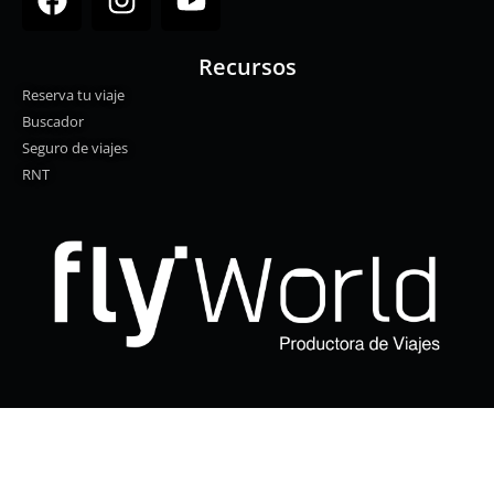
a
n
o
c
s
u
Recursos
e
t
t
Reserva tu viaje
b
a
u
Buscador
o
g
b
Seguro de viajes
o
r
e
RNT
k
a
m