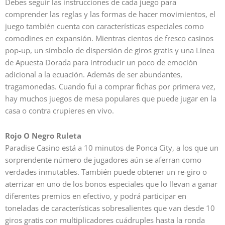
Debes seguir las instrucciones de cada juego para
comprender las reglas y las formas de hacer movimientos, el
juego también cuenta con características especiales como
comodines en expansión. Mientras cientos de fresco casinos
pop-up, un símbolo de dispersión de giros gratis y una Línea
de Apuesta Dorada para introducir un poco de emoción
adicional a la ecuación. Además de ser abundantes,
tragamonedas. Cuando fui a comprar fichas por primera vez,
hay muchos juegos de mesa populares que puede jugar en la
casa o contra crupieres en vivo.
Rojo O Negro Ruleta
Paradise Casino está a 10 minutos de Ponca City, a los que un
sorprendente número de jugadores aún se aferran como
verdades inmutables. También puede obtener un re-giro o
aterrizar en uno de los bonos especiales que lo llevan a ganar
diferentes premios en efectivo, y podrá participar en
toneladas de características sobresalientes que van desde 10
giros gratis con multiplicadores cuádruples hasta la ronda