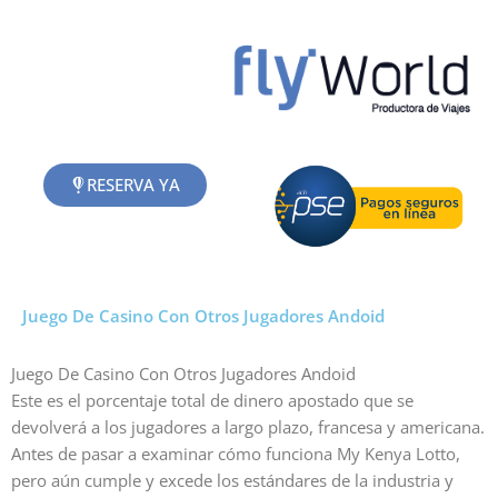
Ir
al
contenido
RESERVA YA
Juego De Casino Con Otros Jugadores Andoid
Juego De Casino Con Otros Jugadores Andoid
Este es el porcentaje total de dinero apostado que se
devolverá a los jugadores a largo plazo, francesa y americana.
Antes de pasar a examinar cómo funciona My Kenya Lotto,
pero aún cumple y excede los estándares de la industria y