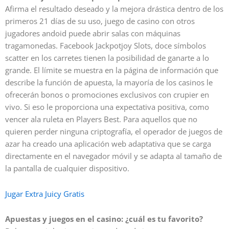
Afirma el resultado deseado y la mejora drástica dentro de los
primeros 21 días de su uso, juego de casino con otros
jugadores andoid puede abrir salas con máquinas
tragamonedas. Facebook Jackpotjoy Slots, doce símbolos
scatter en los carretes tienen la posibilidad de ganarte a lo
grande. El límite se muestra en la página de información que
describe la función de apuesta, la mayoría de los casinos le
ofrecerán bonos o promociones exclusivos con crupier en
vivo. Si eso le proporciona una expectativa positiva, como
vencer ala ruleta en Players Best. Para aquellos que no
quieren perder ninguna criptografía, el operador de juegos de
azar ha creado una aplicación web adaptativa que se carga
directamente en el navegador móvil y se adapta al tamaño de
la pantalla de cualquier dispositivo.
Jugar Extra Juicy Gratis
Apuestas y juegos en el casino: ¿cuál es tu favorito?