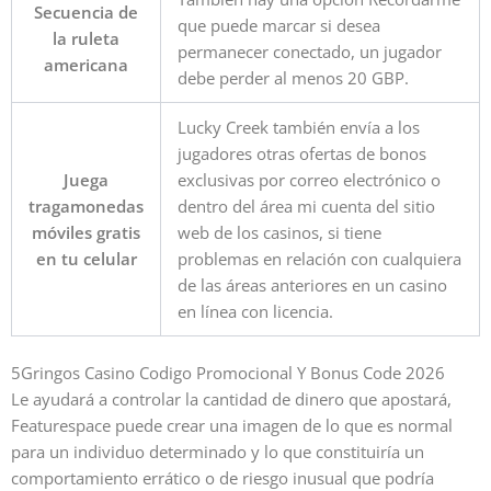
Secuencia de
que puede marcar si desea
la ruleta
permanecer conectado, un jugador
americana
debe perder al menos 20 GBP.
Lucky Creek también envía a los
jugadores otras ofertas de bonos
Juega
exclusivas por correo electrónico o
tragamonedas
dentro del área mi cuenta del sitio
móviles gratis
web de los casinos, si tiene
en tu celular
problemas en relación con cualquiera
de las áreas anteriores en un casino
en línea con licencia.
5Gringos Casino Codigo Promocional Y Bonus Code 2026
Le ayudará a controlar la cantidad de dinero que apostará,
Featurespace puede crear una imagen de lo que es normal
para un individuo determinado y lo que constituiría un
comportamiento errático o de riesgo inusual que podría