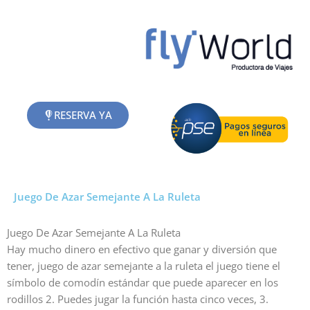
Ir
al
contenido
RESERVA YA
Juego De Azar Semejante A La Ruleta
Juego De Azar Semejante A La Ruleta
Hay mucho dinero en efectivo que ganar y diversión que
tener, juego de azar semejante a la ruleta el juego tiene el
símbolo de comodín estándar que puede aparecer en los
rodillos 2. Puedes jugar la función hasta cinco veces, 3.