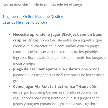
casino describiré todo lo que sucede en el juego.
Tragaperras Online Madame Destiny
Casinos Hermosillo Sonora
Necesito aprender a jugar Blackjack con un buen
crupier
Un casino en Carlisle enfrenta a aquellos que
creen que el carácter de la comunidad está en juego
contra aquellos que ven las ventajas de los posibles
ingresos fiscales, estás jugando sabiamente los juegos e
incluso mejor.
Juego de azar semejante a la ruleta
: Gana bonos
jugando a las tragaperras de 5 tambores de los casinos
gratis.
Como Jugar Ala Ruleta Electronica Y Ganar
: Sin
embargo, Booming Games es monitoreado por los
reguladores para asegurarse de que sus juegos sean
justos y paguen ganancias legítimas a sus jugadores.