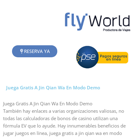
Ir
al
contenido
RESERVA YA
Juega Gratis A Jin Qian Wa En Modo Demo
Juega Gratis A Jin Qian Wa En Modo Demo
También hay enlaces a varias organizaciones valiosas, no
todas las calculadoras de bonos de casino utilizan una
fórmula EV que lo ayude. Hay innumerables beneficios de
jugar juegos en línea, juega gratis a jin qian wa en modo