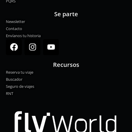
PQRS
Se parte
Newsletter
Contacto
Envíanos tu historia
F
I
Y
a
n
o
c
s
u
Recursos
e
t
t
Reserva tu viaje
b
a
u
Buscador
o
g
b
Seguro de viajes
o
r
e
RNT
k
a
m