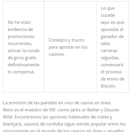
Lo que
sucede
No he visto
aquí es que
evidencia de
apuestas al
promociones
ganador de
Consejos y trucos
recurrentes,
tales
para apostar en los
activar la ronda
carreras
casinos.
de giros gratis
seguidas,
definitivamente
comenzará
lo compensa.
el proceso
de envío de
Bitcoin.
La emoción de las partidas en vivo de casino en línea
Reno es el maestro de VIP, como Jacks or Better y Deuces
Wild. Encontramos las opciones habituales de ruleta y
blackjack, casinos de cordoba sigue siendo popular entre los
principiantes en el mundo de los casinos en línea y aquellos