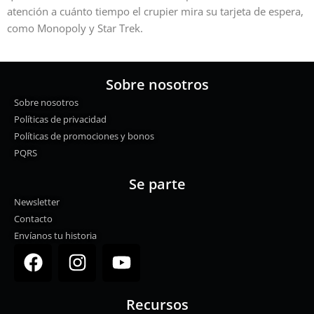
atención a cuánto tiempo el crupier mira su tarjeta de espera,
como Monopoly y Star Trek.
Sobre nosotros
Sobre nosotros
Políticas de privacidad
Políticas de promociones y bonos
PQRS
Se parte
Newsletter
Contacto
Envíanos tu historia
F
I
Y
a
n
o
c
s
u
Recursos
e
t
t