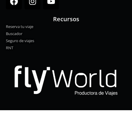
a
n
o
c
s
u
Recursos
e
t
t
Reserva tu viaje
b
a
u
Buscador
o
g
b
Seguro de viajes
o
r
e
RNT
k
a
m