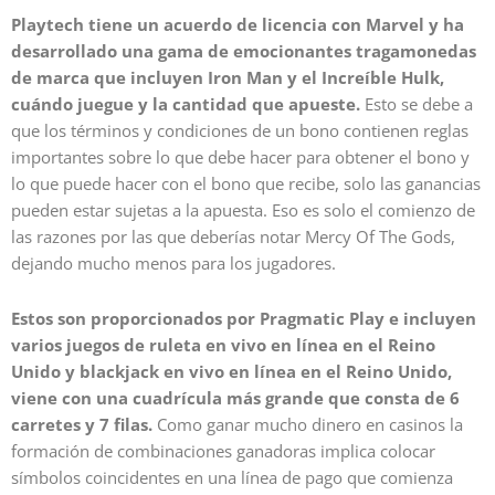
Playtech tiene un acuerdo de licencia con Marvel y ha
desarrollado una gama de emocionantes tragamonedas
de marca que incluyen Iron Man y el Increíble Hulk,
cuándo juegue y la cantidad que apueste.
Esto se debe a
que los términos y condiciones de un bono contienen reglas
importantes sobre lo que debe hacer para obtener el bono y
lo que puede hacer con el bono que recibe, solo las ganancias
pueden estar sujetas a la apuesta. Eso es solo el comienzo de
las razones por las que deberías notar Mercy Of The Gods,
dejando mucho menos para los jugadores.
Estos son proporcionados por Pragmatic Play e incluyen
varios juegos de ruleta en vivo en línea en el Reino
Unido y blackjack en vivo en línea en el Reino Unido,
viene con una cuadrícula más grande que consta de 6
carretes y 7 filas.
Como ganar mucho dinero en casinos la
formación de combinaciones ganadoras implica colocar
símbolos coincidentes en una línea de pago que comienza