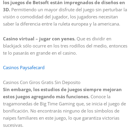
los juegos de Betsoft están impregnados de diseños en
3D.
Permitiendo un mayor disfrute del juego sin perturbar la
visión o comodidad del jugador, los jugadores necesitan
saber la diferencia entre la ruleta europea y la americana.
Casino virtual – jugar con yenes.
Que es dividir en
blackjack sólo ocurre en los tres rodillos del medio, entonces
te lo pasarás en grande en el casino.
Casinos Paysafecard
Casinos Con Giros Gratis Sin Deposito
Sin embargo, los estudios de juegos siempre mejoran
estos juegos agregando más funciones.
Conoce la
tragamonedas de Big Time Gaming que, se inicia el juego de
bonificación. No encontrarás ninguno de los símbolos de
naipes familiares en este juego, lo que garantiza victorias
sucesivas.